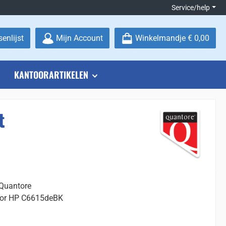
Service/help
Je hebt 0 items op je verlanglijstje
enlijst
Mijn Account
Winkelmandje
€ 0,00
KANTOORARTIKELEN
t
 Quantore
voor HP C6615deBK