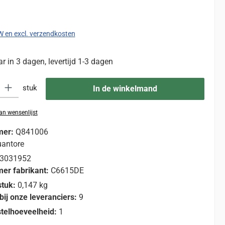
:
TW en excl. verzendkosten
 in 3 dagen, levertijd 1-3 dagen
eid: Voer de gewenste hoeveelheid in of gebruik de knoppen om de hoevee
stuk
In de winkelmand
n wensenlijst
mer:
Q841006
antore
3031952
er fabrikant:
C6615DE
stuk:
0,147 kg
bij onze leveranciers:
9
telhoeveelheid:
1