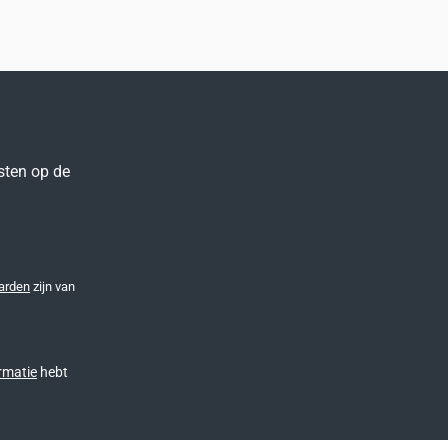
sten op de
arden
zijn van
rmatie
hebt