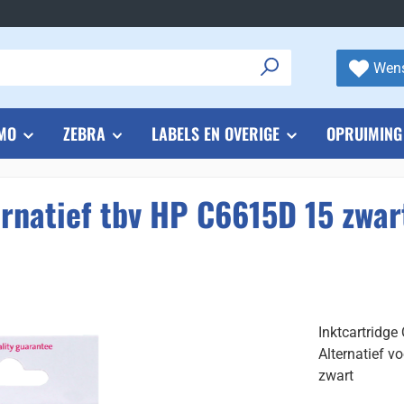
Wens
MO
ZEBRA
LABELS EN OVERIGE
OPRUIMING
ernatief tbv HP C6615D 15 zwar
Inktcartridge
Alternatief 
zwart