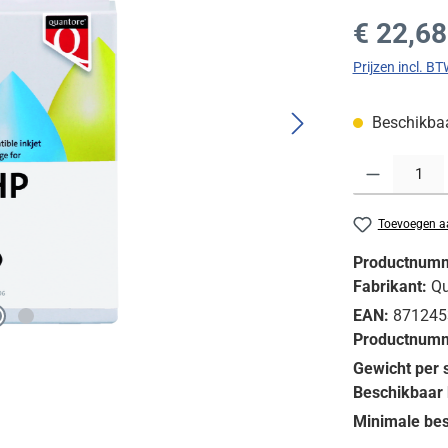
Normale prijs
€ 22,68
Prijzen incl. B
Beschikbaar
Producthoeveelh
Toevoegen aa
Productnum
Fabrikant:
Qu
EAN:
871245
Productnumm
Gewicht per 
Beschikbaar 
Minimale bes