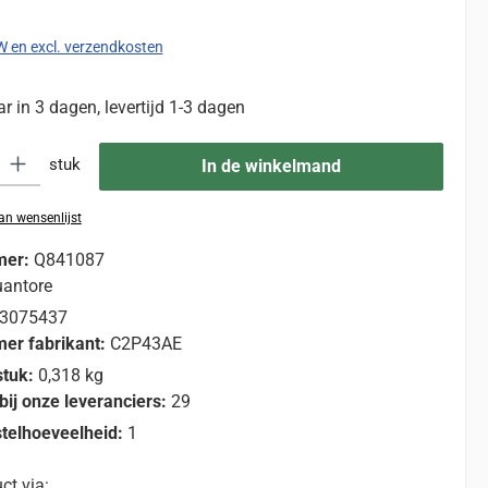
TW en excl. verzendkosten
 in 3 dagen, levertijd 1-3 dagen
eid: Voer de gewenste hoeveelheid in of gebruik de knoppen om de hoevee
stuk
In de winkelmand
n wensenlijst
mer:
Q841087
antore
3075437
er fabrikant:
C2P43AE
stuk:
0,318 kg
bij onze leveranciers:
29
telhoeveelheid:
1
ct via: