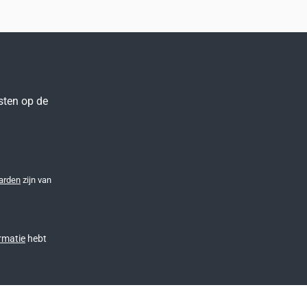
sten op de
arden
zijn van
rmatie
hebt