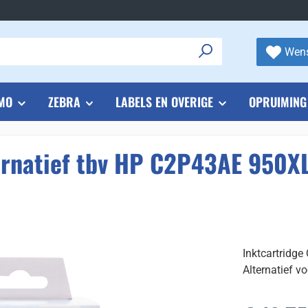
Wens
MO
ZEBRA
LABELS EN OVERIGE
OPRUIMING
ernatief tbv HP C2P43AE 950XL
Inktcartridge
Alternatief 
Normale prijs