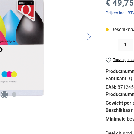
€ 49,75
Prijzen incl. B
Beschikbaar
Producthoeveelh
Toevoegen aa
Productnum
Fabrikant:
Qu
EAN:
871245
Productnumm
Gewicht per 
Beschikbaar 
Minimale bes
Deel dit produ