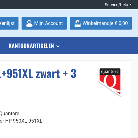
Service/help
Je hebt 0 items op je verlanglijstje
enlijst
Mijn Account
Winkelmandje
€ 0,00
KANTOORARTIKELEN
+951XL zwart + 3
 Quantore
voor HP 950XL 951XL
: