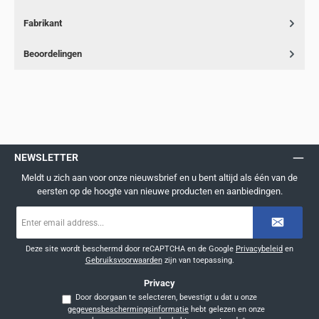
Fabrikant
Beoordelingen
NEWSLETTER
Meldt u zich aan voor onze nieuwsbrief en u bent altijd als één van de
eersten op de hoogte van nieuwe producten en aanbiedingen.
E-
mailadres
*
Deze site wordt beschermd door reCAPTCHA en de Google
Privacybeleid
en
Gebruiksvoorwaarden
zijn van toepassing.
Privacy
Door doorgaan te selecteren, bevestigt u dat u onze
gegevensbeschermingsinformatie
hebt gelezen en onze