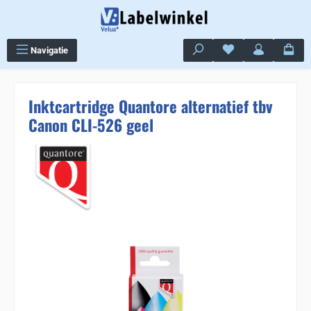
Ga naar de hoofdinhoud
Je hebt 0 items op j
Navigatie
Inktcartridge Quantore alternatief tbv
Canon CLI-526 geel
Sla de afbeeldingengalerij over