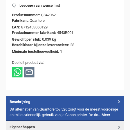
Toevoegen aan wensenlijst
Productnummer:
Q842062
Fabrikant:
Quantore
EAN:
8712453060129
Productnummer fabrikant:
4543B001
Gewicht per stuk:
0,039 kg
Beschikbaar bij onze leveranciers:
28
Minimale bestelhoeveelheid:
1
Deel dit product via:
Beschrijving
Dit alternatief van Quantore tbv 526 zorgt voor de meest voordelige
en milieuvriendelijk gebruik van je Canon printer. De do…
Meer
Eigenschappen