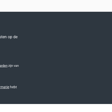
sten op de
arden
zijn van
rmatie
hebt