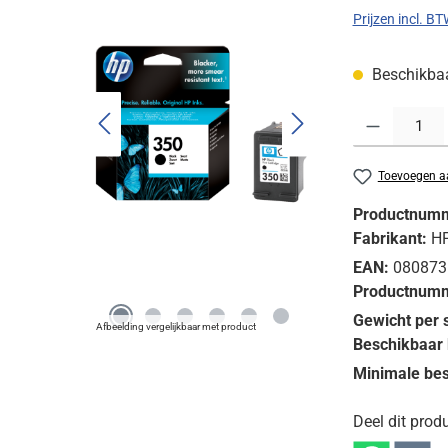
Prijzen incl. B
Beschikbaar
Producthoeveelh
Toevoegen aa
Productnum
Fabrikant:
H
EAN:
080873
Productnumm
Gewicht per 
Afbeelding vergelijkbaar met product
Beschikbaar 
Minimale bes
Deel dit produ