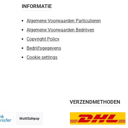
INFORMATIE
Algemene Voorwaarden Particulieren
Algemene Voorwaarden Bedrijven
Copyright Policy
Bedrijfsgegevens
Cookie settings
VERZENDMETHODEN
MultiSafepay
g, 30 dagen
 transfer
DHL Europlus (2-5 werkdage