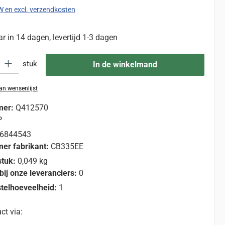
TW en excl. verzendkosten
 in 14 dagen, levertijd 1-3 dagen
eid: Voer de gewenste hoeveelheid in of gebruik de knoppen om de hoevee
stuk
In de winkelmand
n wensenlijst
mer:
Q412570
P
6844543
er fabrikant:
CB335EE
stuk:
0,049 kg
bij onze leveranciers:
0
telhoeveelheid:
1
ct via: