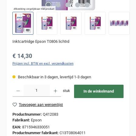
Afbeelding vergelijkbaar met product
Inktcartridge Epson T0806 lichtrd
Normale prijs:
€ 14,30
Prijzen incl. BTW en excl. verzendkosten
Beschikbaar in 3 dagen, levertijd 1-3 dagen
Producthoeveelheid: Voer de gewenste hoeveelheid in of gebruik de knoppen om de
stuk
In de winkelmand
Toevoegen aan wensenlijst
Productnummer:
Q412083
Fabrikant:
Epson
EAN:
8715946330051
Productnummer fabrikant:
C13T08064011