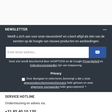
NEWSLETTER
Meldt u zich aan voor onze nieuwsbrief en u bent altijd als één van de
eersten op de hoogte van nieuwe producten en aanbiedingen.
E-
mailadres
*
Deze site wordt beschermd door reCAPTCHA en de Google
Privacybeleid
en
Gebruiksvoorwaarden
zijn van toepassing.
Privacy
Door doorgaan te selecteren, bevestigt u dat u onze
gegevensbeschermingsinformatie
hebt gelezen en onze
algemene voorwaarden
hebt geaccepteerd.
*
SERVICE HOTLINE
Ondersteuning en advies via:
+31 85 40 10 130