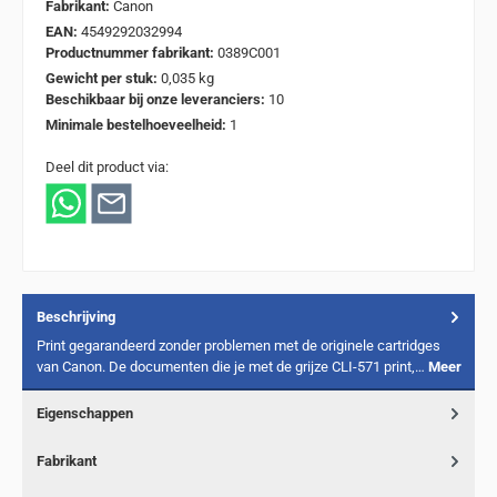
Fabrikant:
Canon
EAN:
4549292032994
Productnummer fabrikant:
0389C001
Gewicht per stuk:
0,035 kg
Beschikbaar bij onze leveranciers:
10
Minimale bestelhoeveelheid:
1
Deel dit product via:
Beschrijving
Print gegarandeerd zonder problemen met de originele cartridges
van Canon. De documenten die je met de grijze CLI-571 print,…
Meer
Eigenschappen
Fabrikant