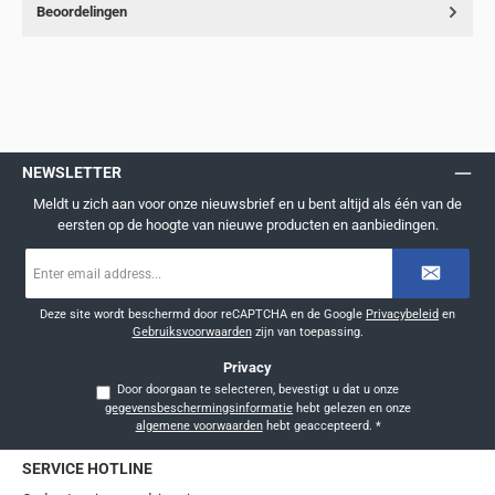
Beoordelingen
NEWSLETTER
Meldt u zich aan voor onze nieuwsbrief en u bent altijd als één van de
eersten op de hoogte van nieuwe producten en aanbiedingen.
E-
mailadres
*
Deze site wordt beschermd door reCAPTCHA en de Google
Privacybeleid
en
Gebruiksvoorwaarden
zijn van toepassing.
Privacy
Door doorgaan te selecteren, bevestigt u dat u onze
gegevensbeschermingsinformatie
hebt gelezen en onze
algemene voorwaarden
hebt geaccepteerd.
*
SERVICE HOTLINE