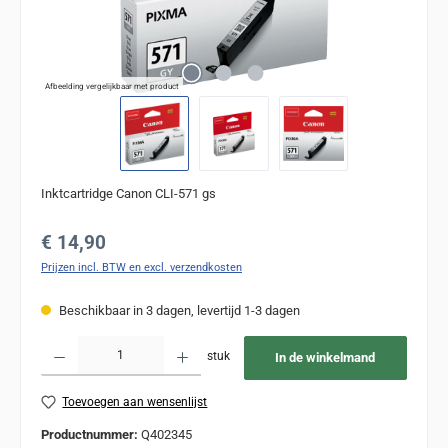
Afbeelding vergelijkbaar met product
Inktcartridge Canon CLI-571 gs
Normale prijs:
€ 14,90
Prijzen incl. BTW en excl. verzendkosten
Beschikbaar in 3 dagen, levertijd 1-3 dagen
Producthoeveelheid: Voer de gewenste hoeveelheid in of gebruik de knoppen om de
stuk
In de winkelmand
Toevoegen aan wensenlijst
Productnummer:
Q402345