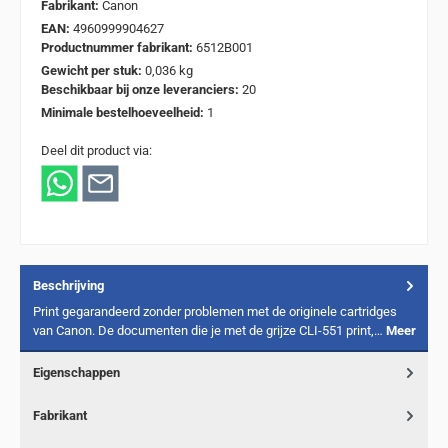
Fabrikant:
Canon
EAN:
4960999904627
Productnummer fabrikant:
6512B001
Gewicht per stuk:
0,036 kg
Beschikbaar bij onze leveranciers:
20
Minimale bestelhoeveelheid:
1
Deel dit product via:
Beschrijving
Print gegarandeerd zonder problemen met de originele cartridges
van Canon. De documenten die je met de grijze CLI-551 print,…
Meer
Eigenschappen
Fabrikant