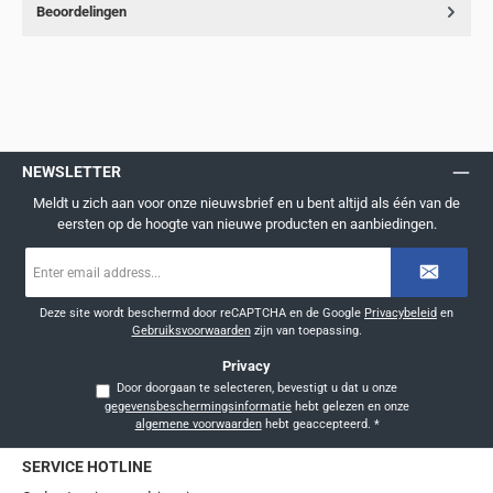
Beoordelingen
NEWSLETTER
Meldt u zich aan voor onze nieuwsbrief en u bent altijd als één van de
eersten op de hoogte van nieuwe producten en aanbiedingen.
E-
mailadres
*
Deze site wordt beschermd door reCAPTCHA en de Google
Privacybeleid
en
Gebruiksvoorwaarden
zijn van toepassing.
Privacy
Door doorgaan te selecteren, bevestigt u dat u onze
gegevensbeschermingsinformatie
hebt gelezen en onze
algemene voorwaarden
hebt geaccepteerd.
*
SERVICE HOTLINE