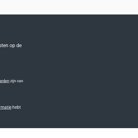
sten op de
arden
zijn van
rmatie
hebt