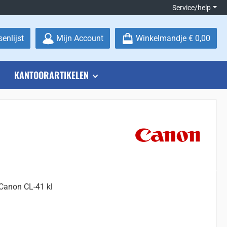
Service/help
Je hebt 0 items op je verlanglijstje
enlijst
Mijn Account
Winkelmandje
€ 0,00
KANTOORARTIKELEN
 Canon CL-41 kl
: