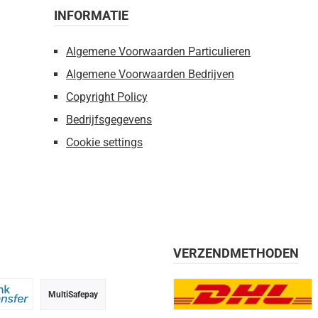
INFORMATIE
Algemene Voorwaarden Particulieren
Algemene Voorwaarden Bedrijven
Copyright Policy
Bedrijfsgegevens
Cookie settings
VERZENDMETHODEN
MultiSafepay
g, 30 dagen
 transfer
DHL Europlus (2-5 werkdage