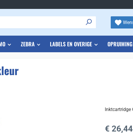
Wens
MO
ZEBRA
LABELS EN OVERIGE
OPRUIMING
kleur
Inktcartridge
Normale prijs
€ 26,44