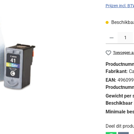
Prijzen incl. B
Beschikbaar
Producthoeveelh
Toevoegen aa
Productnum
Fabrikant:
C
EAN:
496099
Productnumm
Gewicht per 
Beschikbaar 
Minimale bes
Deel dit produ