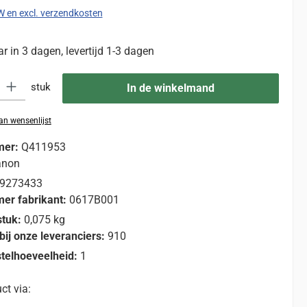
TW en excl. verzendkosten
 in 3 dagen, levertijd 1-3 dagen
eid: Voer de gewenste hoeveelheid in of gebruik de knoppen om de hoevee
stuk
In de winkelmand
n wensenlijst
mer:
Q411953
anon
9273433
er fabrikant:
0617B001
stuk:
0,075 kg
bij onze leveranciers:
910
telhoeveelheid:
1
ct via: