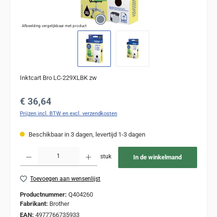
Afbeelding vergelijkbaar met product
Inktcart Bro LC-229XLBK zw
Normale prijs:
€ 36,64
Prijzen incl. BTW en excl. verzendkosten
Beschikbaar in 3 dagen, levertijd 1-3 dagen
Producthoeveelheid: Voer de gewenste hoeveelheid in of gebruik de knoppen om de
stuk
In de winkelmand
Toevoegen aan wensenlijst
Productnummer:
Q404260
Fabrikant:
Brother
EAN:
4977766735933