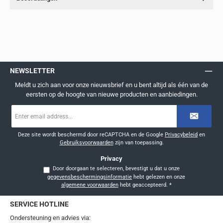
NEWSLETTER
Meldt u zich aan voor onze nieuwsbrief en u bent altijd als één van de
eersten op de hoogte van nieuwe producten en aanbiedingen.
E-
mailadres
*
Deze site wordt beschermd door reCAPTCHA en de Google
Privacybeleid
en
Gebruiksvoorwaarden
zijn van toepassing.
Privacy
Door doorgaan te selecteren, bevestigt u dat u onze
gegevensbeschermingsinformatie
hebt gelezen en onze
algemene voorwaarden
hebt geaccepteerd.
*
SERVICE HOTLINE
Ondersteuning en advies via: