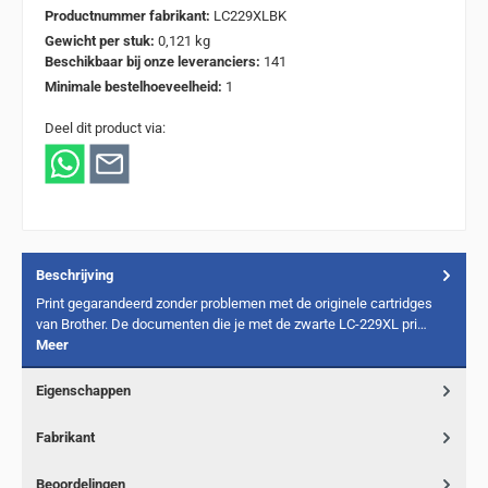
Productnummer fabrikant:
LC229XLBK
Gewicht per stuk:
0,121 kg
Beschikbaar bij onze leveranciers:
141
Minimale bestelhoeveelheid:
1
Deel dit product via:
Beschrijving
Print gegarandeerd zonder problemen met de originele cartridges
van Brother. De documenten die je met de zwarte LC-229XL pri…
Meer
Eigenschappen
Fabrikant
Beoordelingen