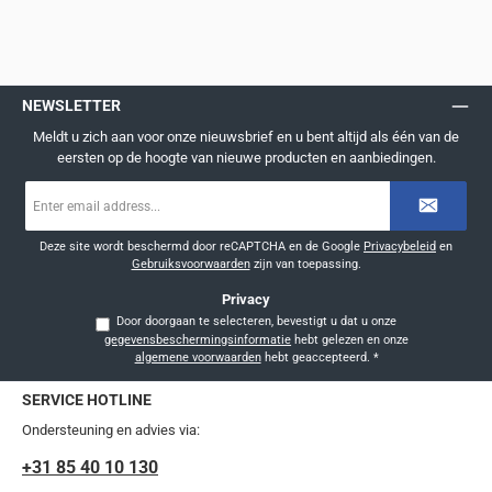
NEWSLETTER
Meldt u zich aan voor onze nieuwsbrief en u bent altijd als één van de
eersten op de hoogte van nieuwe producten en aanbiedingen.
E-
mailadres
*
Deze site wordt beschermd door reCAPTCHA en de Google
Privacybeleid
en
Gebruiksvoorwaarden
zijn van toepassing.
Privacy
Door doorgaan te selecteren, bevestigt u dat u onze
gegevensbeschermingsinformatie
hebt gelezen en onze
algemene voorwaarden
hebt geaccepteerd.
*
SERVICE HOTLINE
Ondersteuning en advies via:
+31 85 40 10 130