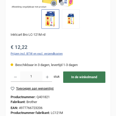
Afbeelding vergelijkbaar met product
Inktcart Bro LC-121M rd
Normale prijs:
€ 12,22
Prijzen incl. BTW en excl. verzendkosten
Beschikbaar in 3 dagen, levertijd 1-3 dagen
Producthoeveelheid: Voer de gewenste hoeveelheid in of gebruik de knoppen om de
stuk
In de winkelmand
Toevoegen aan wensenlijst
Productnummer:
Q401821
Fabrikant:
Brother
EAN:
4977766723206
Productnummer fabrikant:
LC121M