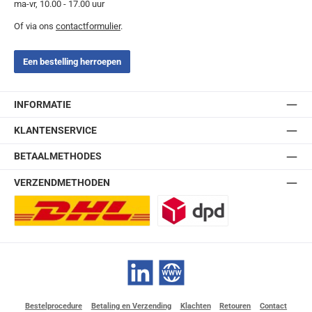
ma-vr, 10.00 - 17.00 uur
Of via ons
contactformulier
.
Een bestelling herroepen
INFORMATIE
KLANTENSERVICE
BETAALMETHODES
VERZENDMETHODEN
DHL Europlus (2-5 werkdagen)
DPD
LinkedIn
Website
Bestelprocedure
Betaling en Verzending
Klachten
Retouren
Contact