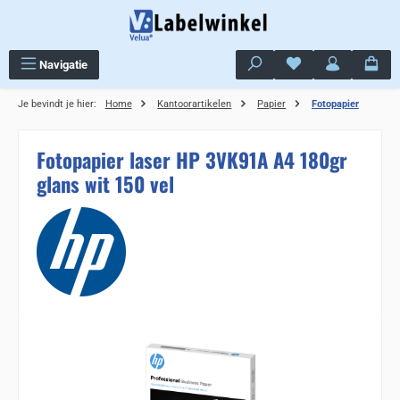
Ga naar de hoofdinhoud
Je hebt 0 items op j
Navigatie
Je bevindt je hier:
Home
Kantoorartikelen
Papier
Fotopapier
Fotopapier laser HP 3VK91A A4 180gr
glans wit 150 vel
Sla de afbeeldingengalerij over