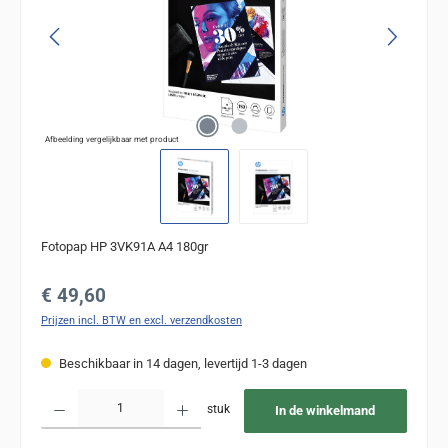
Afbeelding vergelijkbaar met product
Fotopap HP 3VK91A A4 180gr
Normale prijs:
€ 49,60
Prijzen incl. BTW en excl. verzendkosten
Beschikbaar in 14 dagen, levertijd 1-3 dagen
Producthoeveelheid: Voer de gewenste hoeveelheid in of gebruik de knoppen om de
stuk
In de winkelmand