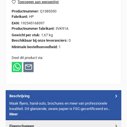
Toevoegen aan wensenlijst
Productnummer:
Q1385350
Fabrikant:
HP
EAN:
192545168397
Productnummer fabrikant:
3VK91A
Gewicht per stuk:
1,67 kg
Beschikbaar bij onze leveranciers:
0
Minimale bestelhoeveelheid:
1
Deel dit product via:
Beschrijving
Maak flyers, hand-outs, brochures en meer van professionele
kwaliteit. Dit glanzende, zware papier is FSC-gecertificeerd en…
Meer
Eigenschappen