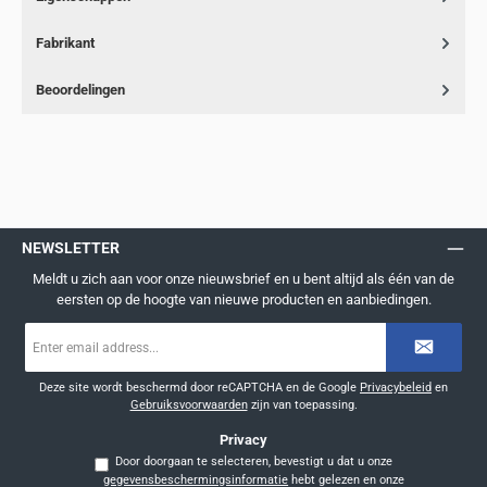
Fabrikant
Beoordelingen
NEWSLETTER
Meldt u zich aan voor onze nieuwsbrief en u bent altijd als één van de
eersten op de hoogte van nieuwe producten en aanbiedingen.
E-
mailadres
*
Deze site wordt beschermd door reCAPTCHA en de Google
Privacybeleid
en
Gebruiksvoorwaarden
zijn van toepassing.
Privacy
Door doorgaan te selecteren, bevestigt u dat u onze
gegevensbeschermingsinformatie
hebt gelezen en onze