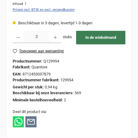
Inhoud:
1
Prijzen incl. BTW en excl. verzendkosten
Beschikbaar in 3 dagen, levertijd 1-3 dagen
Producthoeveelheid: Voer de gewenste hoeveelheid in of gebruik de knoppen om de
stuks
In de winkelmand
Toevoegen aan wensenlijst
Productnummer:
Q129954
Fabrikant:
Quantore
EAN:
8712453037879
Productnummer fabrikant:
129954
Gewicht per stuk:
0,94 kg
Beschikbaar bij onze leveranciers:
569
Minimale bestelhoeveelheid:
2
Deel dit product via: