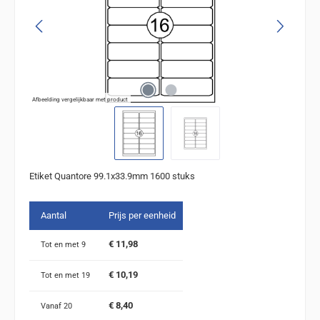
Afbeelding vergelijkbaar met product
Etiket Quantore 99.1x33.9mm 1600 stuks
Aantal
Prijs per eenheid
€ 11,98
Tot en met
9
€ 10,19
Tot en met
19
€ 8,40
Vanaf
20