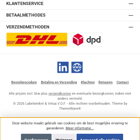
KLANTENSERVICE
BETAALMETHODES
VERZENDMETHODEN
DHL Europlus (2-5 werkdagen)
DPD
LinkedIn
Website
Bestelprocedure
Betaling en Verzending
Klachten
Retouren
Contact
Alle prijzen incl. btw plus
verzendkosten
en eventuele bezorgkosten, indien niet
anders vermeld.
© 2026 Labelwinkel & Velua V.O.F. - Alle rechten voorbehouden. Theme by
ThemeWare®
Deze website maakt gebruik van cookies om de best mogelijke ervaring te
garanderen.
Meer informatie...