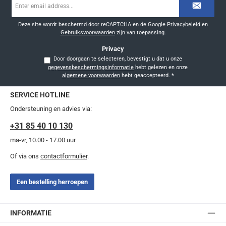
mailadres
*
Deze site wordt beschermd door reCAPTCHA en de Google
Privacybeleid
en
Gebruiksvoorwaarden
zijn van toepassing.
Privacy
Door doorgaan te selecteren, bevestigt u dat u onze
gegevensbeschermingsinformatie
hebt gelezen en onze
algemene voorwaarden
hebt geaccepteerd.
*
SERVICE HOTLINE
Ondersteuning en advies via:
+31 85 40 10 130
ma-vr, 10.00 - 17.00 uur
Of via ons
contactformulier
.
Een bestelling herroepen
INFORMATIE