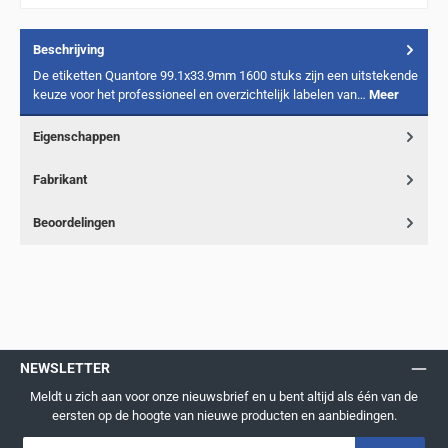
Beschrijving
De etiketten Quantore 99.1x33.9mm 1600 stuks zijn een uitstekende
keuze voor het professioneel en overzichtelijk labelen van…
Meer
Eigenschappen
Fabrikant
Beoordelingen
NEWSLETTER
Meldt u zich aan voor onze nieuwsbrief en u bent altijd als één van de
eersten op de hoogte van nieuwe producten en aanbiedingen.
E-