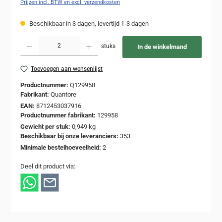
Prijzen incl. BTW en excl. verzendkosten
Beschikbaar in 3 dagen, levertijd 1-3 dagen
Producthoeveelheid: Voer de gewenste hoeveelheid in of gebruik de knoppen om de
stuks
In de winkelmand
Toevoegen aan wensenlijst
Productnummer:
Q129958
Fabrikant:
Quantore
EAN:
8712453037916
Productnummer fabrikant:
129958
Gewicht per stuk:
0,949 kg
Beschikbaar bij onze leveranciers:
353
Minimale bestelhoeveelheid:
2
Deel dit product via: