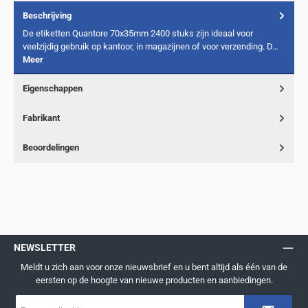
Beschrijving
De etiketten Quantore 70x35mm 2400 stuks zijn ideaal voor
veelzijdig gebruik op kantoor, in magazijnen of voor verzending. D…
Meer
Eigenschappen
Fabrikant
Beoordelingen
NEWSLETTER
Meldt u zich aan voor onze nieuwsbrief en u bent altijd als één van de
eersten op de hoogte van nieuwe producten en aanbiedingen.
E-