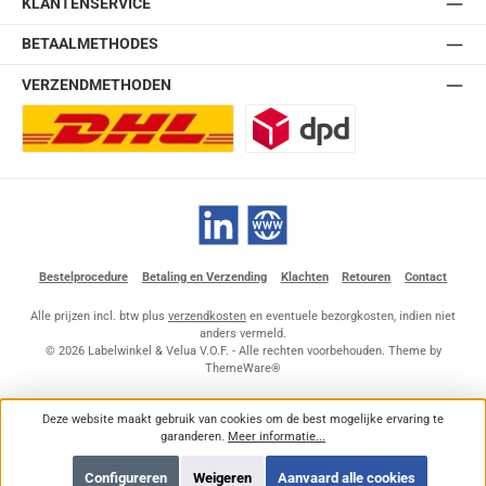
KLANTENSERVICE
BETAALMETHODES
VERZENDMETHODEN
DHL Europlus (2-5 werkdagen)
DPD
LinkedIn
Website
Bestelprocedure
Betaling en Verzending
Klachten
Retouren
Contact
Alle prijzen incl. btw plus
verzendkosten
en eventuele bezorgkosten, indien niet
anders vermeld.
© 2026 Labelwinkel & Velua V.O.F. - Alle rechten voorbehouden. Theme by
ThemeWare®
Deze website maakt gebruik van cookies om de best mogelijke ervaring te
garanderen.
Meer informatie...
Configureren
Weigeren
Aanvaard alle cookies