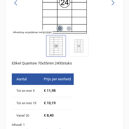
Afbeelding vergelijkbaar met product
Etiket Quantore 70x35mm 2400stuks
Aantal
Prijs per eenheid
€ 11,98
Tot en met
9
€ 10,19
Tot en met
19
€ 8,40
Vanaf
20
Inhoud:
1