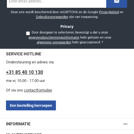
mailadres
*
Deze site wordt beschermd door reCAPTCHA en de Google
Privacybeleid
en
Gebruiksvoorwaarden
zijn van toepassing.
Privacy
Door doorgaan te selecteren, bevestigt u dat u onze
gegevensbeschermingsinformatie
hebt gelezen en onze
algemene voorwaarden
hebt geaccepteerd.
*
SERVICE HOTLINE
Ondersteuning en advies via:
+31 85 40 10 130
ma-vr, 10.00 - 17.00 uur
Of via ons
contactformulier
.
Een bestelling herroepen
INFORMATIE