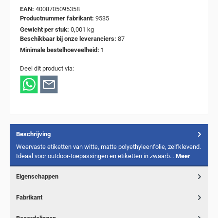
EAN:
4008705095358
Productnummer fabrikant:
9535
Gewicht per stuk:
0,001 kg
Beschikbaar bij onze leveranciers:
87
Minimale bestelhoeveelheid:
1
Deel dit product via:
Beschrijving
Weervaste etiketten van witte, matte polyethyleenfolie, zelfklevend.
Ideaal voor outdoor-toepassingen en etiketten in zwaarb…
Meer
Eigenschappen
Fabrikant