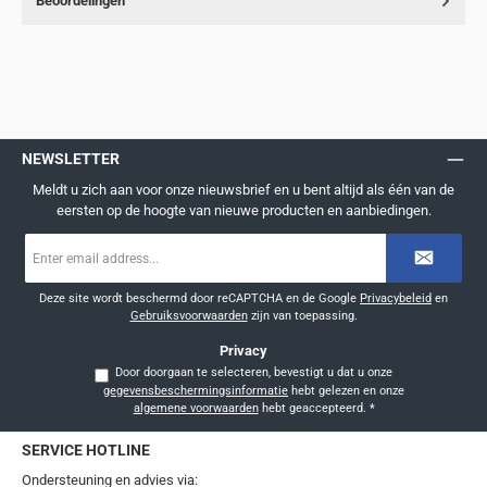
Beoordelingen
NEWSLETTER
Meldt u zich aan voor onze nieuwsbrief en u bent altijd als één van de
eersten op de hoogte van nieuwe producten en aanbiedingen.
E-
mailadres
*
Deze site wordt beschermd door reCAPTCHA en de Google
Privacybeleid
en
Gebruiksvoorwaarden
zijn van toepassing.
Privacy
Door doorgaan te selecteren, bevestigt u dat u onze
gegevensbeschermingsinformatie
hebt gelezen en onze
algemene voorwaarden
hebt geaccepteerd.
*
SERVICE HOTLINE
Ondersteuning en advies via: