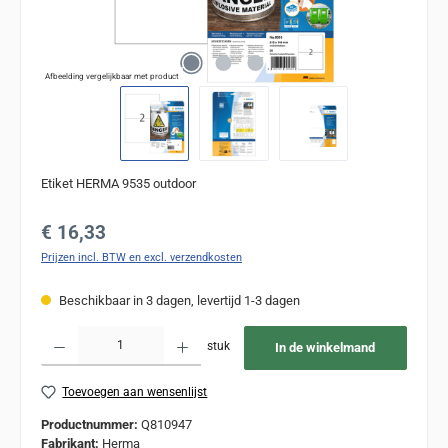
Afbeelding vergelijkbaar met product
Etiket HERMA 9535 outdoor
Normale prijs:
€ 16,33
Prijzen incl. BTW en excl. verzendkosten
Beschikbaar in 3 dagen, levertijd 1-3 dagen
Producthoeveelheid: Voer de gewenste hoeveelheid in of gebruik de knoppen om de
stuk
In de winkelmand
Toevoegen aan wensenlijst
Productnummer:
Q810947
Fabrikant:
Herma