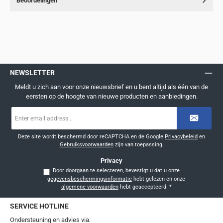
Beoordelingen
NEWSLETTER
Meldt u zich aan voor onze nieuwsbrief en u bent altijd als één van de
eersten op de hoogte van nieuwe producten en aanbiedingen.
E-
mailadres
*
Deze site wordt beschermd door reCAPTCHA en de Google
Privacybeleid
en
Gebruiksvoorwaarden
zijn van toepassing.
Privacy
Door doorgaan te selecteren, bevestigt u dat u onze
gegevensbeschermingsinformatie
hebt gelezen en onze
algemene voorwaarden
hebt geaccepteerd.
*
SERVICE HOTLINE
Ondersteuning en advies via: