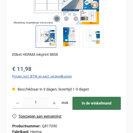
Afbeelding vergelijkbaar met product
Etiket HERMA inkprint 8838
Normale prijs:
€ 11,98
Prijzen incl. BTW en excl. verzendkosten
Beschikbaar in 3 dagen, levertijd 1-3 dagen
Producthoeveelheid: Voer de gewenste hoeveelheid in of gebruik de knoppen om de
stuk
In de winkelmand
Toevoegen aan wensenlijst
Productnummer:
Q817090
Fabrikant:
Herma