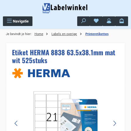
Ga naar de hoofdinhoud
Je hebt 0 items op j
Navigatie
Je bevindt je hier:
Home
Labels en overige
Printeretiketten
Etiket HERMA 8838 63.5x38.1mm mat
wit 525stuks
Sla de afbeeldingengalerij over