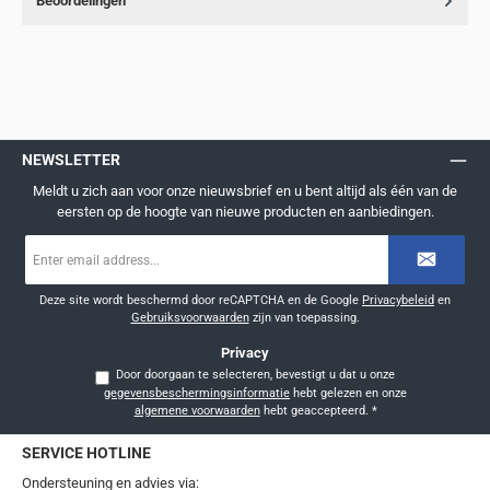
Beoordelingen
NEWSLETTER
Meldt u zich aan voor onze nieuwsbrief en u bent altijd als één van de
eersten op de hoogte van nieuwe producten en aanbiedingen.
E-
mailadres
*
Deze site wordt beschermd door reCAPTCHA en de Google
Privacybeleid
en
Gebruiksvoorwaarden
zijn van toepassing.
Privacy
Door doorgaan te selecteren, bevestigt u dat u onze
gegevensbeschermingsinformatie
hebt gelezen en onze
algemene voorwaarden
hebt geaccepteerd.
*
SERVICE HOTLINE
Ondersteuning en advies via: