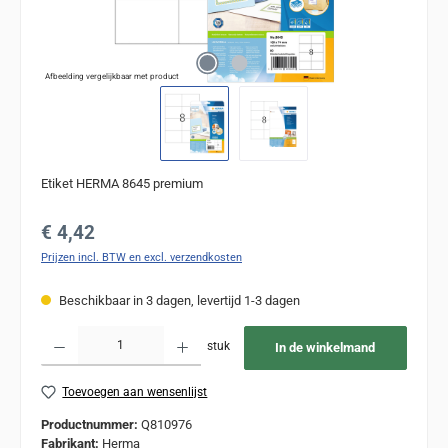
Afbeelding vergelijkbaar met product
Etiket HERMA 8645 premium
Normale prijs:
€ 4,42
Prijzen incl. BTW en excl. verzendkosten
Beschikbaar in 3 dagen, levertijd 1-3 dagen
Producthoeveelheid: Voer de gewenste hoeveelheid in of gebruik de knoppen om de
stuk
In de winkelmand
Toevoegen aan wensenlijst
Productnummer:
Q810976
Fabrikant:
Herma