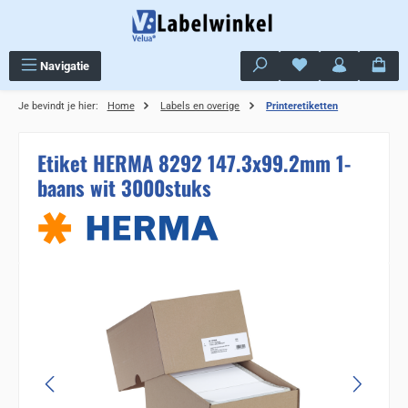
Ga naar de hoofdinhoud
Je hebt 0 items op j
Navigatie
Je bevindt je hier:
Home
Labels en overige
Printeretiketten
Etiket HERMA 8292 147.3x99.2mm 1-
baans wit 3000stuks
Sla de afbeeldingengalerij over