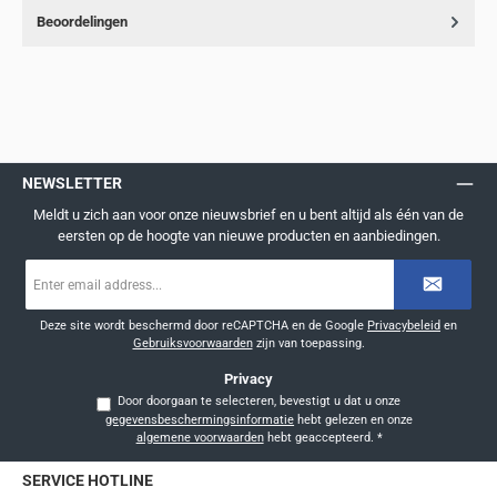
Beoordelingen
NEWSLETTER
Meldt u zich aan voor onze nieuwsbrief en u bent altijd als één van de
eersten op de hoogte van nieuwe producten en aanbiedingen.
E-
mailadres
*
Deze site wordt beschermd door reCAPTCHA en de Google
Privacybeleid
en
Gebruiksvoorwaarden
zijn van toepassing.
Privacy
Door doorgaan te selecteren, bevestigt u dat u onze
gegevensbeschermingsinformatie
hebt gelezen en onze
algemene voorwaarden
hebt geaccepteerd.
*
SERVICE HOTLINE