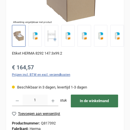
Afbeelding vergelijkbaar met product
Etiket HERMA 8292 147.3x99.2
Normale prijs:
€ 164,57
Prijzen incl. BTW en excl. verzendkosten
Beschikbaar in 3 dagen, levertijd 1-3 dagen
Producthoeveelheid: Voer de gewenste hoeveelheid in of gebruik de knoppen om de
stuk
In de winkelmand
Toevoegen aan wensenlijst
Productnummer:
Q817392
Fabrikant:
Herma