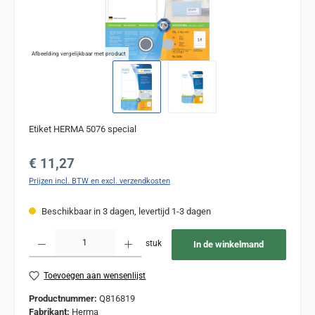
Afbeelding vergelijkbaar met product
Etiket HERMA 5076 special
Normale prijs:
€ 11,27
Prijzen incl. BTW en excl. verzendkosten
Beschikbaar in 3 dagen, levertijd 1-3 dagen
Producthoeveelheid: Voer de gewenste hoeveelheid in of gebruik de knoppen om de
stuk
In de winkelmand
Toevoegen aan wensenlijst
Productnummer:
Q816819
Fabrikant:
Herma