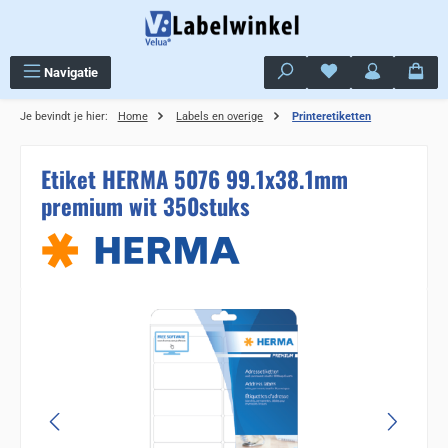
Ga naar de hoofdinhoud
Je hebt 0 items op j
Navigatie
Je bevindt je hier:
Home
Labels en overige
Printeretiketten
Etiket HERMA 5076 99.1x38.1mm
premium wit 350stuks
Sla de afbeeldingengalerij over