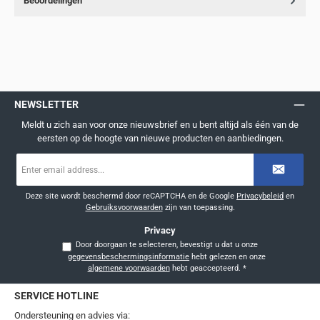
Beoordelingen
NEWSLETTER
Meldt u zich aan voor onze nieuwsbrief en u bent altijd als één van de
eersten op de hoogte van nieuwe producten en aanbiedingen.
E-
mailadres
*
Deze site wordt beschermd door reCAPTCHA en de Google
Privacybeleid
en
Gebruiksvoorwaarden
zijn van toepassing.
Privacy
Door doorgaan te selecteren, bevestigt u dat u onze
gegevensbeschermingsinformatie
hebt gelezen en onze
algemene voorwaarden
hebt geaccepteerd.
*
SERVICE HOTLINE
Ondersteuning en advies via: