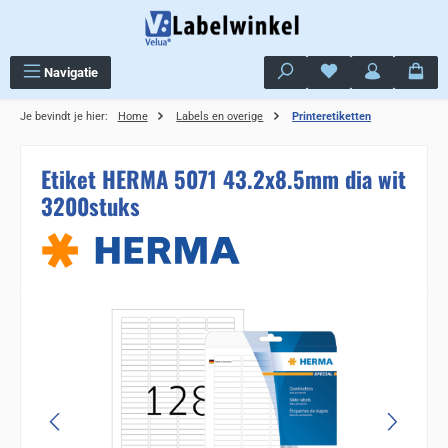
Ga naar de hoofdinhoud
Je hebt 0 items op j
Navigatie
Je bevindt je hier:
Home
Labels en overige
Printeretiketten
Etiket HERMA 5071 43.2x8.5mm dia wit
3200stuks
Sla de afbeeldingengalerij over