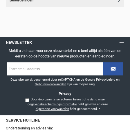
Beoordelingen
NEWSLETTER
Meldt u zich aan voor onze nieuwsbrief en u bent altijd als één van de
eersten op de hoogte van nieuwe producten en aanbiedingen.
E-
mailadres
*
Deze site wordt beschermd door reCAPTCHA en de Google
Privacybeleid
en
Gebruiksvoorwaarden
zijn van toepassing.
Privacy
Door doorgaan te selecteren, bevestigt u dat u onze
gegevensbeschermingsinformatie
hebt gelezen en onze
algemene voorwaarden
hebt geaccepteerd.
*
SERVICE HOTLINE
Ondersteuning en advies via: