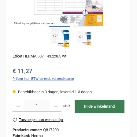
Afbeelding vergelijkbaar met product
Etiket HERMA 5071 43.2x8.5 wt
Normale prijs:
€ 11,27
Prijzen incl. BTW en excl. verzendkosten
Beschikbaar in 3 dagen, levertijd 1-3 dagen
Producthoeveelheid: Voer de gewenste hoeveelheid in of gebruik de knoppen om de
stuk
In de winkelmand
Toevoegen aan wensenlijst
Productnummer:
Q817200
Fabrikant:
Herma