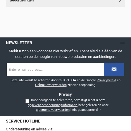
Beoordelingen
NEWSLETTER
Meldt u zich aan voor onze nieuwsbrief en u bent altijd als één van de
eersten op de hoogte van nieuwe producten en aanbiedingen.
E-
mailadres
*
Deze site wordt beschermd door reCAPTCHA en de Google
Privacybeleid
en
Gebruiksvoorwaarden
zijn van toepassing.
Privacy
Door doorgaan te selecteren, bevestigt u dat u onze
gegevensbeschermingsinformatie
hebt gelezen en onze
algemene voorwaarden
hebt geaccepteerd.
*
SERVICE HOTLINE
Ondersteuning en advies via: