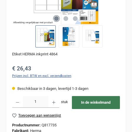
Afbeelding vergelijkbaar met product
Etiket HERMA inkprint 4864
Normale prijs:
€ 26,43
Prijzen incl. BTW en excl. verzendkosten
Beschikbaar in 3 dagen, levertijd 1-3 dagen
Producthoeveelheid: Voer de gewenste hoeveelheid in of gebruik de knoppen om de
stuk
In de winkelmand
Toevoegen aan wensenlijst
Productnummer:
Q817735
Fabrikant:
Herma