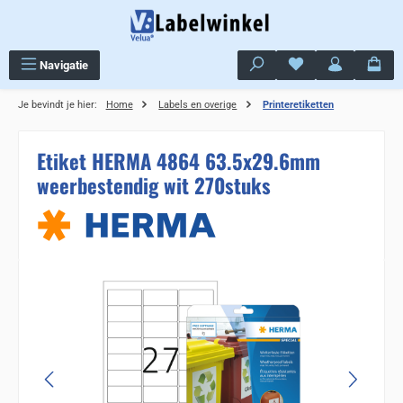
Ga naar de hoofdinhoud
Je hebt 0 items op j
Navigatie
Je bevindt je hier:
Home
Labels en overige
Printeretiketten
Etiket HERMA 4864 63.5x29.6mm
weerbestendig wit 270stuks
Sla de afbeeldingengalerij over