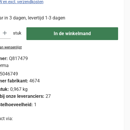
TW en excl. verzendkosten
 in 3 dagen, levertijd 1-3 dagen
eid: Voer de gewenste hoeveelheid in of gebruik de knoppen om de hoevee
stuk
In de winkelmand
n wensenlijst
mer:
Q817479
erma
5046749
er fabrikant:
4674
stuk:
0,967 kg
bij onze leveranciers:
27
telhoeveelheid:
1
ct via: