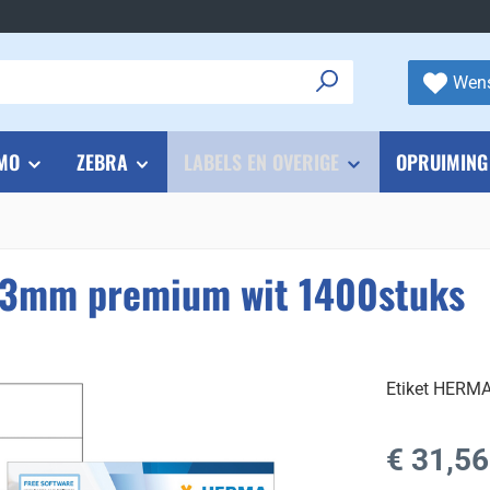
Wens
MO
ZEBRA
LABELS EN OVERIGE
OPRUIMING
.3mm premium wit 1400stuks
Etiket HERM
Normale prijs
€ 31,56