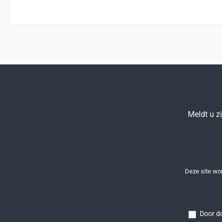
Meldt u z
Deze site w
Door do