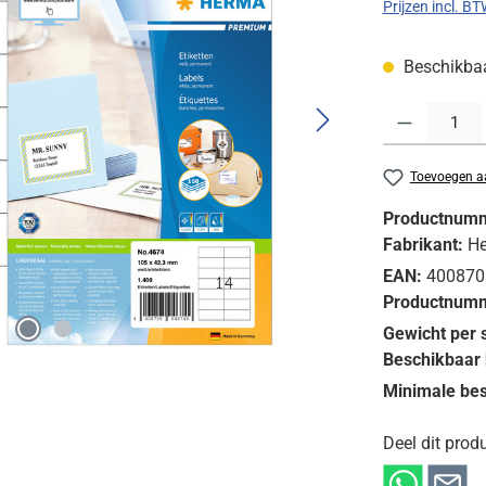
Prijzen incl. B
Beschikbaar
Producthoeveelh
Toevoegen aa
Productnum
Fabrikant:
H
EAN:
400870
Productnumm
Gewicht per 
Beschikbaar 
Minimale bes
Deel dit produ