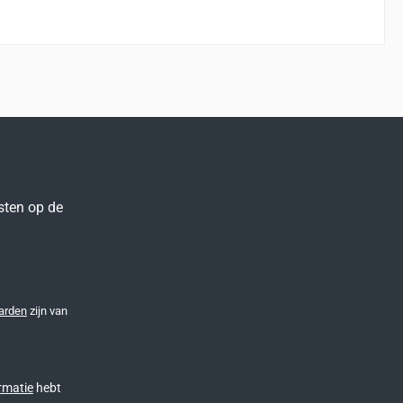
sten op de
arden
zijn van
rmatie
hebt