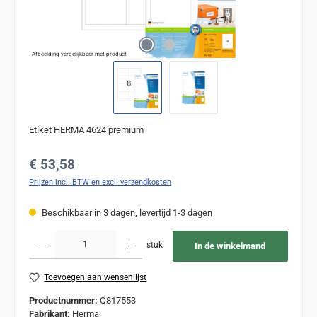
Afbeelding vergelijkbaar met product
Etiket HERMA 4624 premium
Normale prijs:
€ 53,58
Prijzen incl. BTW en excl. verzendkosten
Beschikbaar in 3 dagen, levertijd 1-3 dagen
Producthoeveelheid: Voer de gewenste hoeveelheid in of gebruik de knoppen om de
stuk
In de winkelmand
Toevoegen aan wensenlijst
Productnummer:
Q817553
Fabrikant:
Herma