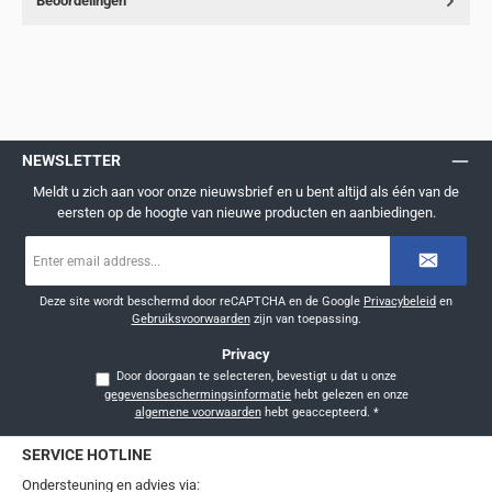
Beoordelingen
NEWSLETTER
Meldt u zich aan voor onze nieuwsbrief en u bent altijd als één van de
eersten op de hoogte van nieuwe producten en aanbiedingen.
E-
mailadres
*
Deze site wordt beschermd door reCAPTCHA en de Google
Privacybeleid
en
Gebruiksvoorwaarden
zijn van toepassing.
Privacy
Door doorgaan te selecteren, bevestigt u dat u onze
gegevensbeschermingsinformatie
hebt gelezen en onze
algemene voorwaarden
hebt geaccepteerd.
*
SERVICE HOTLINE
Ondersteuning en advies via: