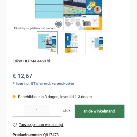
Afbeelding vergelijkbaar met product
Etiket HERMA 4468 bl
Normale prijs:
€ 12,67
Prijzen incl. BTW en excl. verzendkosten
Beschikbaar in 3 dagen, levertijd 1-3 dagen
Producthoeveelheid: Voer de gewenste hoeveelheid in of gebruik de knoppen om de
stuk
In de winkelmand
Toevoegen aan wensenlijst
Productnummer:
Q817473