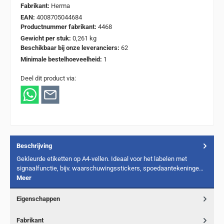
Fabrikant:
Herma
EAN:
4008705044684
Productnummer fabrikant:
4468
Gewicht per stuk:
0,261 kg
Beschikbaar bij onze leveranciers:
62
Minimale bestelhoeveelheid:
1
Deel dit product via:
Beschrijving
Gekleurde etiketten op A4-vellen. Ideaal voor het labelen met
signaalfunctie, bijv. waarschuwingsstickers, spoedaantekeninge…
Meer
Eigenschappen
Fabrikant