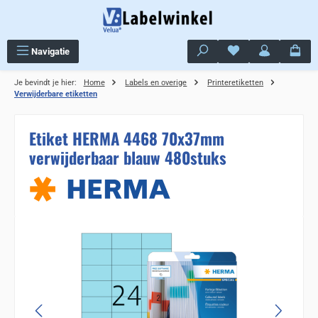
Ga naar de hoofdinhoud
Je hebt 0 items op j
Navigatie
Je bevindt je hier:
Home
Labels en overige
Printeretiketten
Verwijderbare etiketten
Etiket HERMA 4468 70x37mm
verwijderbaar blauw 480stuks
Sla de afbeeldingengalerij over