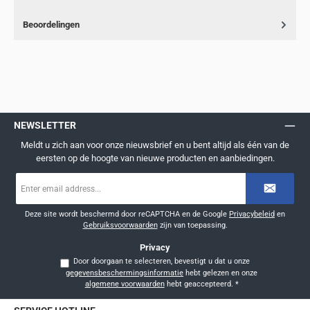
Beoordelingen
NEWSLETTER
Meldt u zich aan voor onze nieuwsbrief en u bent altijd als één van de
eersten op de hoogte van nieuwe producten en aanbiedingen.
E-
mailadres
*
Deze site wordt beschermd door reCAPTCHA en de Google
Privacybeleid
en
Gebruiksvoorwaarden
zijn van toepassing.
Privacy
Door doorgaan te selecteren, bevestigt u dat u onze
gegevensbeschermingsinformatie
hebt gelezen en onze
algemene voorwaarden
hebt geaccepteerd.
*