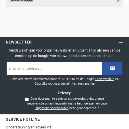
Beoordelingen
NEWSLETTER
Meldt u zich aan voor onze nieuwsbrief en u bent altijd als één van de
eersten op de hoogte van nieuwe producten en aanbiedingen.
E-
mailadres
*
Deze site wordt beschermd door reCAPTCHA en de Google
Privacybeleid
en
Gebruiksvoorwaarden
zijn van toepassing.
Privacy
Door doorgaan te selecteren, bevestigt u dat u onze
gegevensbeschermingsinformatie
hebt gelezen en onze
algemene voorwaarden
hebt geaccepteerd.
*
SERVICE HOTLINE
Ondersteuning en advies via: