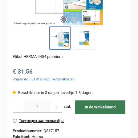
Afbeelding vergelijkbaar met product
Etiket HERMA 4454 premium
Normale prijs:
€ 31,56
Prijzen incl. BTW en excl. verzendkosten
Beschikbaar in 3 dagen, levertijd 1-3 dagen
Producthoeveelheid: Voer de gewenste hoeveelheid in of gebruik de knoppen om de
stuk
In de winkelmand
Toevoegen aan wensenlijst
Productnummer:
Q817157
Fabrikant:
Herma