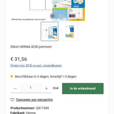
Afbeelding vergelijkbaar met product
Etiket HERMA 4250 premium
Normale prijs:
€ 31,56
Prijzen incl. BTW en excl. verzendkosten
Beschikbaar in 3 dagen, levertijd 1-3 dagen
Producthoeveelheid: Voer de gewenste hoeveelheid in of gebruik de knoppen om de
stuk
In de winkelmand
Toevoegen aan wensenlijst
Productnummer:
Q817549
Fabrikant:
Herma