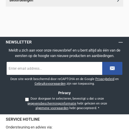
Beoordelingen
NEWSLETTER
Meldt u zich aan voor onze nieuwsbrief en u bent altijd als één van de
eersten op de hoogte van nieuwe producten en aanbiedingen.
E-
mailadres
*
Deze site wordt beschermd door reCAPTCHA en de Google
Privacybeleid
en
Gebruiksvoorwaarden
zijn van toepassing.
Privacy
Door doorgaan te selecteren, bevestigt u dat u onze
gegevensbeschermingsinformatie
hebt gelezen en onze
algemene voorwaarden
hebt geaccepteerd.
*
SERVICE HOTLINE
Ondersteuning en advies via: