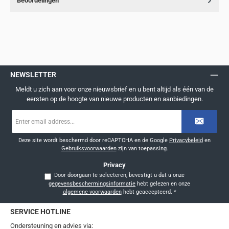
Beoordelingen
NEWSLETTER
Meldt u zich aan voor onze nieuwsbrief en u bent altijd als één van de
eersten op de hoogte van nieuwe producten en aanbiedingen.
E-
mailadres
*
Deze site wordt beschermd door reCAPTCHA en de Google
Privacybeleid
en
Gebruiksvoorwaarden
zijn van toepassing.
Privacy
Door doorgaan te selecteren, bevestigt u dat u onze
gegevensbeschermingsinformatie
hebt gelezen en onze
algemene voorwaarden
hebt geaccepteerd.
*
SERVICE HOTLINE
Ondersteuning en advies via: