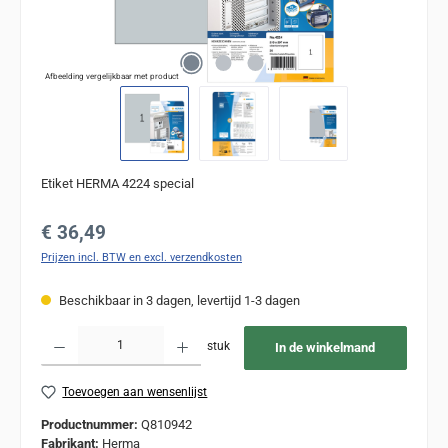
Afbeelding vergelijkbaar met product
Etiket HERMA 4224 special
Normale prijs:
€ 36,49
Prijzen incl. BTW en excl. verzendkosten
Beschikbaar in 3 dagen, levertijd 1-3 dagen
Producthoeveelheid: Voer de gewenste hoeveelheid in of gebruik de knoppen om de
stuk
In de winkelmand
Toevoegen aan wensenlijst
Productnummer:
Q810942
Fabrikant:
Herma