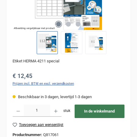
Afbeelding vergelijkbaar met product
Etiket HERMA 4211 special
Normale prijs:
€ 12,45
Prijzen incl. BTW en excl. verzendkosten
Beschikbaar in 3 dagen, levertijd 1-3 dagen
Producthoeveelheid: Voer de gewenste hoeveelheid in of gebruik de knoppen om de
stuk
In de winkelmand
Toevoegen aan wensenlijst
Productnummer:
Q817061