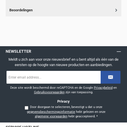
Beoordelingen
NEWSLETTER
Meldt u zich aan voor onze nieuwsbrief en u bent altijd als één van de
eersten op de hoogte van nieuwe producten en aanbiedingen.
E-
mailadres
*
Deze site wordt beschermd door reCAPTCHA en de Google
Privacybeleid
en
Gebruiksvoorwaarden
zijn van toepassing.
Privacy
Door doorgaan te selecteren, bevestigt u dat u onze
gegevensbeschermingsinformatie
hebt gelezen en onze
algemene voorwaarden
hebt geaccepteerd.
*