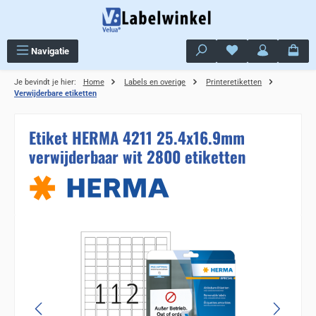
Ga naar de hoofdinhoud
Je hebt 0 items op j
Navigatie
Je bevindt je hier:
Home
Labels en overige
Printeretiketten
Verwijderbare etiketten
Etiket HERMA 4211 25.4x16.9mm
verwijderbaar wit 2800 etiketten
Sla de afbeeldingengalerij over