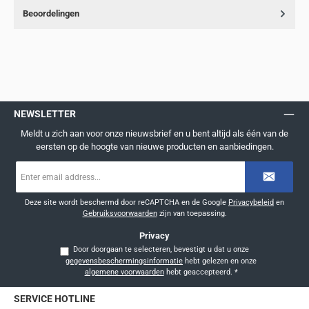
Beoordelingen
NEWSLETTER
Meldt u zich aan voor onze nieuwsbrief en u bent altijd als één van de
eersten op de hoogte van nieuwe producten en aanbiedingen.
E-
mailadres
*
Deze site wordt beschermd door reCAPTCHA en de Google
Privacybeleid
en
Gebruiksvoorwaarden
zijn van toepassing.
Privacy
Door doorgaan te selecteren, bevestigt u dat u onze
gegevensbeschermingsinformatie
hebt gelezen en onze
algemene voorwaarden
hebt geaccepteerd.
*
SERVICE HOTLINE