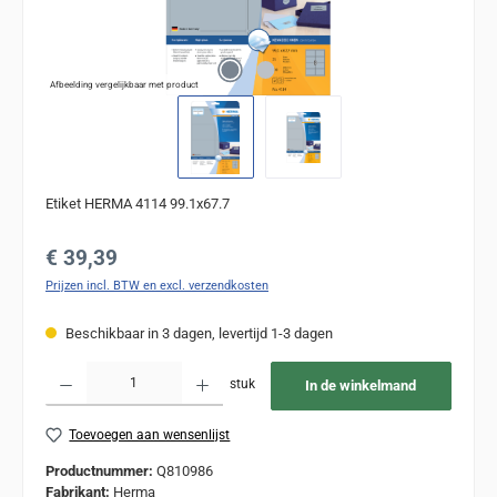
Afbeelding vergelijkbaar met product
Etiket HERMA 4114 99.1x67.7
Normale prijs:
€ 39,39
Prijzen incl. BTW en excl. verzendkosten
Beschikbaar in 3 dagen, levertijd 1-3 dagen
Producthoeveelheid: Voer de gewenste hoeveelheid in of gebruik de knoppen om de
stuk
In de winkelmand
Toevoegen aan wensenlijst
Productnummer:
Q810986
Fabrikant:
Herma