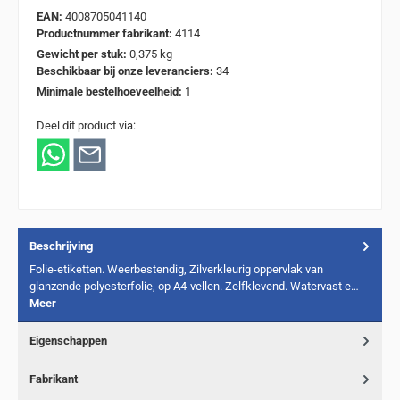
EAN:
4008705041140
Productnummer fabrikant:
4114
Gewicht per stuk:
0,375 kg
Beschikbaar bij onze leveranciers:
34
Minimale bestelhoeveelheid:
1
Deel dit product via:
Beschrijving
Folie-etiketten. Weerbestendig, Zilverkleurig oppervlak van
glanzende polyesterfolie, op A4-vellen. Zelfklevend. Watervast e…
Meer
Eigenschappen
Fabrikant