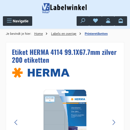
Ga naar de hoofdinhoud
Je hebt 0 items op j
Navigatie
Je bevindt je hier:
Home
Labels en overige
Printeretiketten
Etiket HERMA 4114 99.1X67.7mm zilver
200 etiketten
Sla de afbeeldingengalerij over