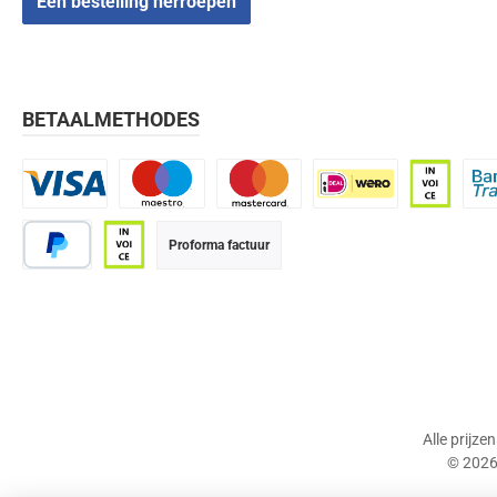
Een bestelling herroepen
BETAALMETHODES
Visa
Maestro
Mastercard
iDEAL | Wero
Op rekenin
Bank
Proforma factuur
PayPal
Op rekening (betaaltermijn 21 dagen)
Alle prijze
© 2026 