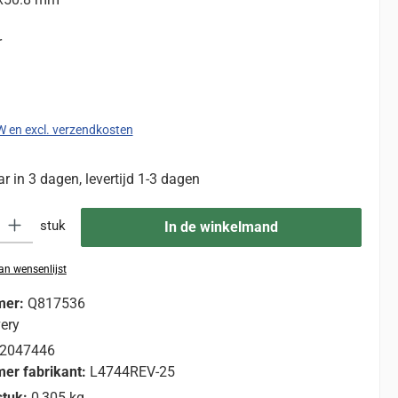
r
:
TW en excl. verzendkosten
 in 3 dagen, levertijd 1-3 dagen
eid: Voer de gewenste hoeveelheid in of gebruik de knoppen om de hoevee
stuk
In de winkelmand
n wensenlijst
mer:
Q817536
ery
2047446
er fabrikant:
L4744REV-25
stuk:
0,305 kg