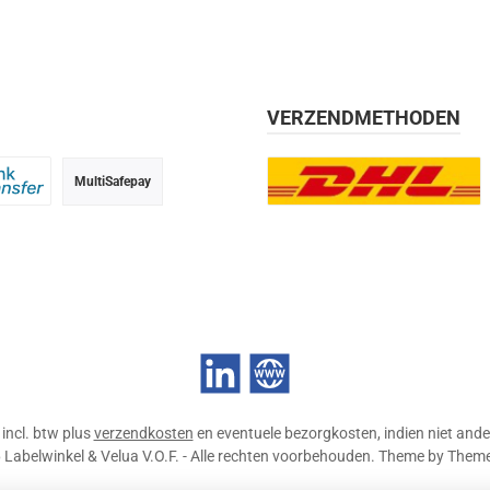
VERZENDMETHODEN
MultiSafepay
g, 30 dagen
 transfer
DHL Europlus (2-5 werkdage
LinkedIn
Website
n incl. btw plus
verzendkosten
en eventuele bezorgkosten, indien niet ande
Labelwinkel & Velua V.O.F. - Alle rechten voorbehouden. Theme by
Them