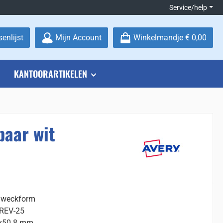
Service/help
Je hebt 0 items op je verlanglijstje
enlijst
Mijn Account
Winkelmandje
€ 0,00
KANTOORARTIKELEN
aar wit
 Zweckform
REV-25
6x50.8 mm