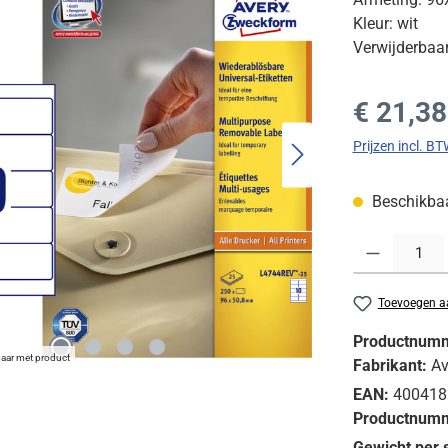
Kleur: wit
Verwijderbaa
Normale prijs
€ 21,38
Prijzen incl. B
Beschikbaar
Producthoeveelh
Toevoegen aa
Productnum
baar met product
Fabrikant:
Av
EAN:
400418
Productnumm
Gewicht per 