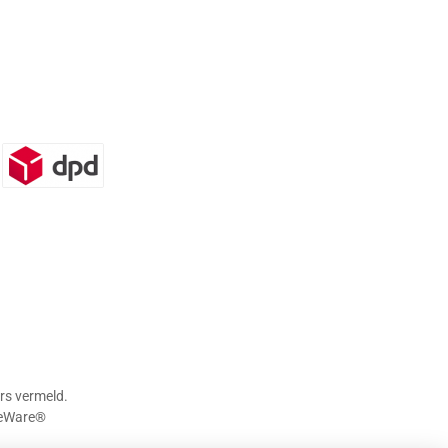
n)
DPD
rs vermeld.
eWare®