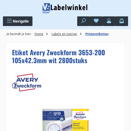
Ga naar de hoofdinhoud
Je hebt 0 items op j
Navigatie
Je bevindt je hier:
Home
Labels en overige
Printeretiketten
Etiket Avery Zweckform 3653-200
105x42.3mm wit 2800stuks
Sla de afbeeldingengalerij over