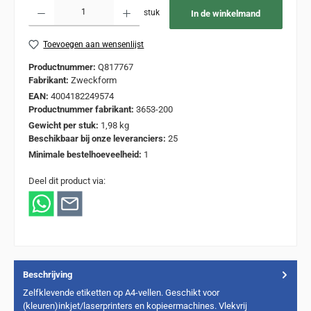
Producthoeveelheid: Voer de gewenste hoeveelheid in of gebruik de knoppen om de
stuk
In de winkelmand
Toevoegen aan wensenlijst
Productnummer:
Q817767
Fabrikant:
Zweckform
EAN:
4004182249574
Productnummer fabrikant:
3653-200
Gewicht per stuk:
1,98 kg
Beschikbaar bij onze leveranciers:
25
Minimale bestelhoeveelheid:
1
Deel dit product via:
Beschrijving
Zelfklevende etiketten op A4-vellen. Geschikt voor
(kleuren)inkjet/laserprinters en kopieermachines. Vlekvrij