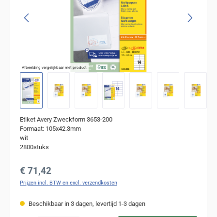
Afbeelding vergelijkbaar met product
Etiket Avery Zweckform 3653-200
Formaat: 105x42.3mm
wit
2800stuks
Normale prijs:
€ 71,42
Prijzen incl. BTW en excl. verzendkosten
Beschikbaar in 3 dagen, levertijd 1-3 dagen