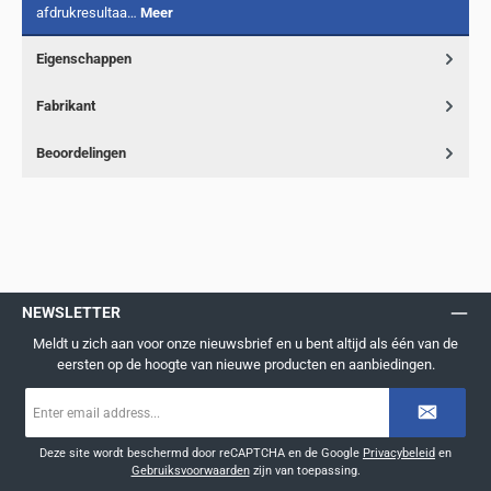
afdrukresultaa…
Meer
Eigenschappen
Fabrikant
Beoordelingen
NEWSLETTER
Meldt u zich aan voor onze nieuwsbrief en u bent altijd als één van de
eersten op de hoogte van nieuwe producten en aanbiedingen.
E-
mailadres
*
Deze site wordt beschermd door reCAPTCHA en de Google
Privacybeleid
en
Gebruiksvoorwaarden
zijn van toepassing.