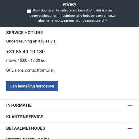
Privacy
Door doorgaan te selecteren, bevestigt u dat u onze
gegevensbeschermingsinformatie
hebt gelezen en onze
algemene voorwaarden
hebt geaccepteerd.
*
SERVICE HOTLINE
Ondersteuning en advies via:
+31 85 40 10 130
ma-vr, 10.00 - 17.00 uur
Of via ons
contactformulier
.
Een bestelling herroepen
INFORMATIE
KLANTENSERVICE
BETAALMETHODES