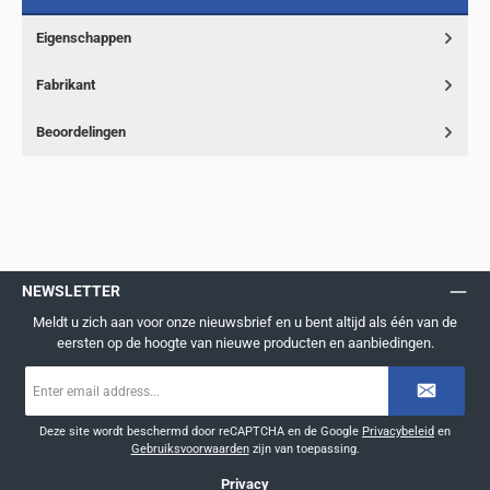
Eigenschappen
Fabrikant
Beoordelingen
NEWSLETTER
Meldt u zich aan voor onze nieuwsbrief en u bent altijd als één van de
eersten op de hoogte van nieuwe producten en aanbiedingen.
E-
mailadres
*
Deze site wordt beschermd door reCAPTCHA en de Google
Privacybeleid
en
Gebruiksvoorwaarden
zijn van toepassing.
Privacy