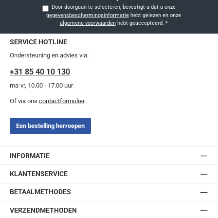
Door doorgaan te selecteren, bevestigt u dat u onze
gegevensbeschermingsinformatie
hebt gelezen en onze
algemene voorwaarden
hebt geaccepteerd.
*
SERVICE HOTLINE
Ondersteuning en advies via:
+31 85 40 10 130
ma-vr, 10.00 - 17.00 uur
Of via ons
contactformulier
.
Een bestelling herroepen
INFORMATIE
KLANTENSERVICE
BETAALMETHODES
VERZENDMETHODEN