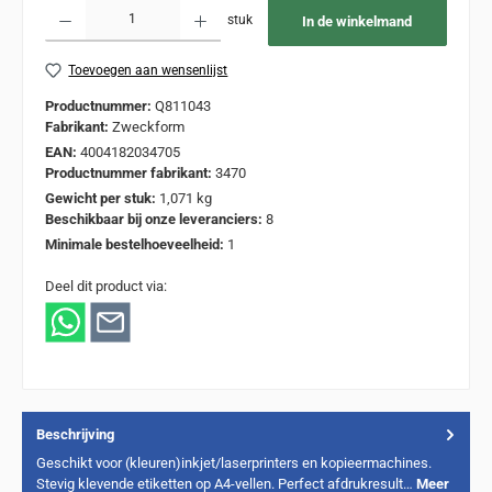
Producthoeveelheid: Voer de gewenste hoeveelheid in of gebruik de knoppen om de
stuk
In de winkelmand
Toevoegen aan wensenlijst
Productnummer:
Q811043
Fabrikant:
Zweckform
EAN:
4004182034705
Productnummer fabrikant:
3470
Gewicht per stuk:
1,071 kg
Beschikbaar bij onze leveranciers:
8
Minimale bestelhoeveelheid:
1
Deel dit product via:
Beschrijving
Geschikt voor (kleuren)inkjet/laserprinters en kopieermachines.
Stevig klevende etiketten op A4-vellen. Perfect afdrukresult…
Meer