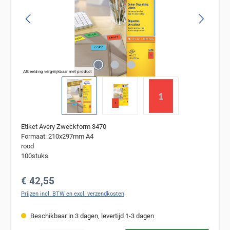
Afbeelding vergelijkbaar met product
Etiket Avery Zweckform 3470
Formaat: 210x297mm A4
rood
100stuks
Normale prijs:
€ 42,55
Prijzen incl. BTW en excl. verzendkosten
Beschikbaar in 3 dagen, levertijd 1-3 dagen