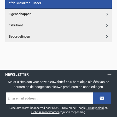
afdrukresultaa…
Meer
Eigenschappen
Fabrikant
Beoordelingen
NEWSLETTER
Meldt u zich aan voor onze nieuwsbrief en u bent altijd als één van de
eersten op de hoogte van nieuwe producten en aanbiedingen.
E-
mailadres
*
Deze site wordt beschermd door reCAPTCHA en de Google
Privacybeleid
en
Gebruiksvoorwaarden
zijn van toepassing.