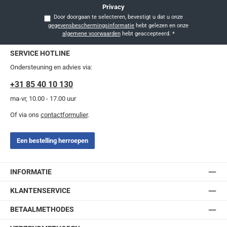
Privacy
Door doorgaan te selecteren, bevestigt u dat u onze
gegevensbeschermingsinformatie
hebt gelezen en onze
algemene voorwaarden
hebt geaccepteerd.
*
SERVICE HOTLINE
Ondersteuning en advies via:
+31 85 40 10 130
ma-vr, 10.00 - 17.00 uur
Of via ons
contactformulier
.
Een bestelling herroepen
INFORMATIE
KLANTENSERVICE
BETAALMETHODES