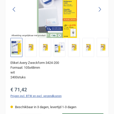
Afbeelding vergelijkbaar met product
Etiket Avery Zweckform 3424-200
Formaat: 105x48mm
wit
2400stuks
Normale prijs:
€ 71,42
Prijzen incl. BTW en excl. verzendkosten
Beschikbaar in 3 dagen, levertijd 1-3 dagen