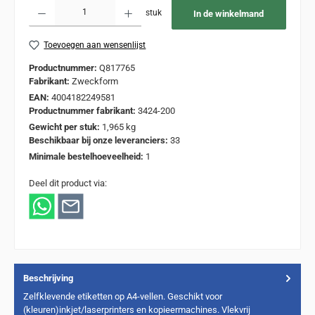
Producthoeveelheid: Voer de gewenste hoeveelheid in of gebruik de knoppen om de
stuk
In de winkelmand
Toevoegen aan wensenlijst
Productnummer:
Q817765
Fabrikant:
Zweckform
EAN:
4004182249581
Productnummer fabrikant:
3424-200
Gewicht per stuk:
1,965 kg
Beschikbaar bij onze leveranciers:
33
Minimale bestelhoeveelheid:
1
Deel dit product via:
Beschrijving
Zelfklevende etiketten op A4-vellen. Geschikt voor
(kleuren)inkjet/laserprinters en kopieermachines. Vlekvrij