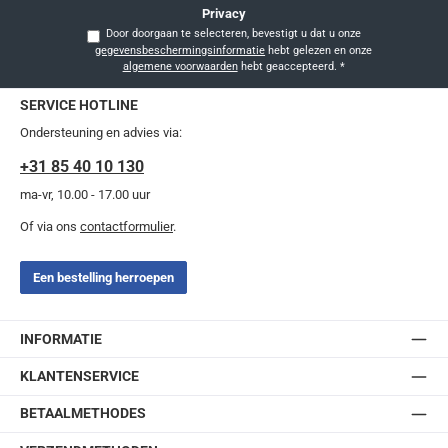
Privacy
Door doorgaan te selecteren, bevestigt u dat u onze
gegevensbeschermingsinformatie
hebt gelezen en onze
algemene voorwaarden
hebt geaccepteerd.
*
SERVICE HOTLINE
Ondersteuning en advies via:
+31 85 40 10 130
ma-vr, 10.00 - 17.00 uur
Of via ons
contactformulier
.
Een bestelling herroepen
INFORMATIE
KLANTENSERVICE
BETAALMETHODES