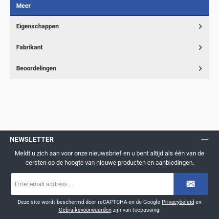
Meer
Eigenschappen
Fabrikant
Beoordelingen
NEWSLETTER
Meldt u zich aan voor onze nieuwsbrief en u bent altijd als één van de
eersten op de hoogte van nieuwe producten en aanbiedingen.
E-
mailadres
*
Deze site wordt beschermd door reCAPTCHA en de Google
Privacybeleid
en
Gebruiksvoorwaarden
zijn van toepassing.