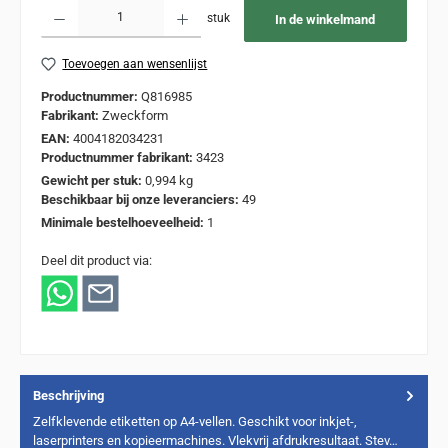
Producthoeveelheid: Voer de gewenste hoeveelheid in of gebruik de knoppen om de
stuk
In de winkelmand
Toevoegen aan wensenlijst
Productnummer:
Q816985
Fabrikant:
Zweckform
EAN:
4004182034231
Productnummer fabrikant:
3423
Gewicht per stuk:
0,994 kg
Beschikbaar bij onze leveranciers:
49
Minimale bestelhoeveelheid:
1
Deel dit product via:
Beschrijving
Zelfklevende etiketten op A4-vellen. Geschikt voor inkjet-,
laserprinters en kopieermachines. Vlekvrij afdrukresultaat. Stev…