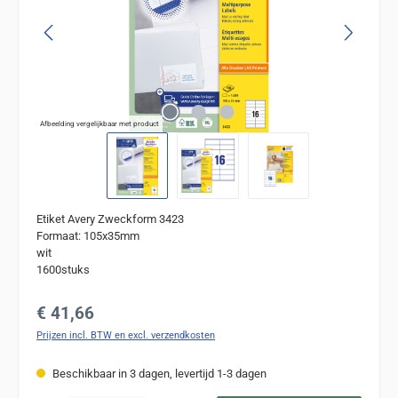
Afbeelding vergelijkbaar met product
Etiket Avery Zweckform 3423
Formaat: 105x35mm
wit
1600stuks
Normale prijs:
€ 41,66
Prijzen incl. BTW en excl. verzendkosten
Beschikbaar in 3 dagen, levertijd 1-3 dagen