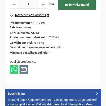
Producthoeveelheid: Voer de gewenste hoeveelheid in of gebruik de knoppen om de
stuk
In de winkelmand
Toevoegen aan wensenlijst
Productnummer:
Q817191
Fabrikant:
Avery
EAN:
3266550263013
Productnummer fabrikant:
L7651-25
Gewicht per stuk:
0,34 kg
Beschikbaar bij onze leveranciers:
59
Minimale bestelhoeveelheid:
1
Deel dit product via:
Beschrijving
Bestand tegen hoge temperaturen van laserprinters. Gegarandeerd
storingvrije doorvoer. Vlekvrij afdrukresultaat. Stevig klev…
Meer