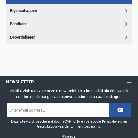
Eigenschappen
Fabrikant
Beoordelingen
NEWSLETTER
Meldt u zich aan voor onze nieuwsbrief en u bent altijd als één van de
eersten op de hoogte van nieuwe producten en aanbiedingen.
E-
mailadres
*
Deze site wordt beschermd door reCAPTCHA en de Google
Privacybeleid
en
Gebruiksvoorwaarden
zijn van toepassing.
Privacy