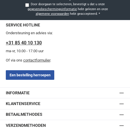
Door doorgaan te selecteren, bevestigt u dat u onze
gegevensbeschermingsinformatie
hebt gelezen en onze
algemene voorwaarden
hebt geaccepteerd.
*
SERVICE HOTLINE
Ondersteuning en advies via:
+31 85 40 10 130
ma-vr, 10.00 - 17.00 uur
Of via ons
contactformulier
.
Een bestelling herroepen
INFORMATIE
KLANTENSERVICE
BETAALMETHODES
VERZENDMETHODEN