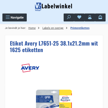
Ga naar de hoofdinhoud
Je hebt 0 items op j
Navigatie
Je bevindt je hier:
Home
Labels en overige
Printeretiketten
Etiket Avery L7651-25 38.1x21.2mm wit
1625 etiketten
Sla de afbeeldingengalerij over