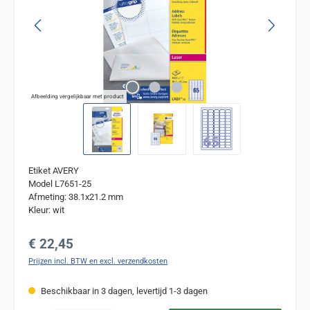
Afbeelding vergelijkbaar met product
Etiket AVERY
Model L7651-25
Afmeting: 38.1x21.2 mm
Kleur: wit
Normale prijs:
€ 22,45
Prijzen incl. BTW en excl. verzendkosten
Beschikbaar in 3 dagen, levertijd 1-3 dagen