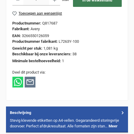
In de winkelmand
Toevoegen aan wensenlijst
Productnummer:
Q817687
Fabrikant:
Avery
EAN:
3266550126059
Productnummer fabrikant:
L7263Y-100
Gewicht per stuk:
1,081 kg
Beschikbaar bij onze leveranciers:
38
Minimale bestelhoeveelheid:
1
Deel dit product via:
Beschrijving
Stevig klevende etiketten op A4-vellen. Gegarandeerd storingvrije
doorvoer. Perfect afdrukresultaat. Alle formaten zijn stan…
Meer