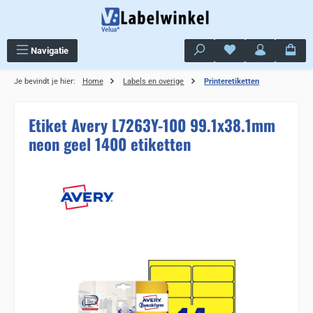
Ga naar de hoofdinhoud
Je hebt 0 items op j
Navigatie
Je bevindt je hier:
Home
Labels en overige
Printeretiketten
Etiket Avery L7263Y-100 99.1x38.1mm
neon geel 1400 etiketten
Sla de afbeeldingengalerij over