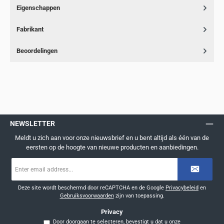
Eigenschappen
Fabrikant
Beoordelingen
NEWSLETTER
Meldt u zich aan voor onze nieuwsbrief en u bent altijd als één van de
eersten op de hoogte van nieuwe producten en aanbiedingen.
E-
mailadres
*
Deze site wordt beschermd door reCAPTCHA en de Google
Privacybeleid
en
Gebruiksvoorwaarden
zijn van toepassing.
Privacy
Door doorgaan te selecteren, bevestigt u dat u onze