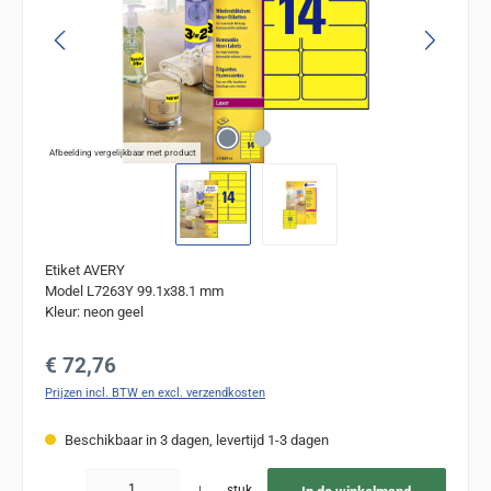
Afbeelding vergelijkbaar met product
Etiket AVERY
Model L7263Y 99.1x38.1 mm
Kleur: neon geel
Normale prijs:
€ 72,76
Prijzen incl. BTW en excl. verzendkosten
Beschikbaar in 3 dagen, levertijd 1-3 dagen
Producthoeveelheid: Voer de gewenste hoeveelheid in of gebruik de knoppen om de
stuk