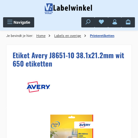
Ga naar de hoofdinhoud
Je hebt 0 items op j
Navigatie
Je bevindt je hier:
Home
Labels en overige
Printeretiketten
Etiket Avery J8651-10 38.1x21.2mm wit
650 etiketten
Sla de afbeeldingengalerij over