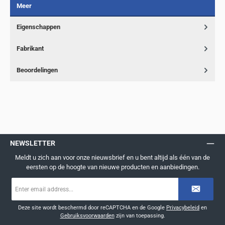
Meer
Eigenschappen
Fabrikant
Beoordelingen
NEWSLETTER
Meldt u zich aan voor onze nieuwsbrief en u bent altijd als één van de
eersten op de hoogte van nieuwe producten en aanbiedingen.
E-
mailadres
*
Deze site wordt beschermd door reCAPTCHA en de Google
Privacybeleid
en
Gebruiksvoorwaarden
zijn van toepassing.