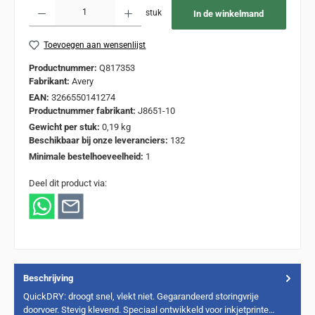
Producthoeveelheid: Voer de gewenste hoeveelheid in of gebruik de knoppen om de
stuk
In de winkelmand
Toevoegen aan wensenlijst
Productnummer:
Q817353
Fabrikant:
Avery
EAN:
3266550141274
Productnummer fabrikant:
J8651-10
Gewicht per stuk:
0,19 kg
Beschikbaar bij onze leveranciers:
132
Minimale bestelhoeveelheid:
1
Deel dit product via:
Beschrijving
QuickDRY: droogt snel, vlekt niet. Gegarandeerd storingvrije
doorvoer. Stevig klevend. Speciaal ontwikkeld voor inkjetprinte…