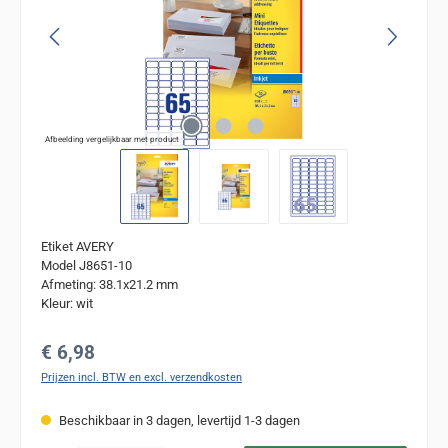
Afbeelding vergelijkbaar met product
Etiket AVERY
Model J8651-10
Afmeting: 38.1x21.2 mm
Kleur: wit
Normale prijs:
€ 6,98
Prijzen incl. BTW en excl. verzendkosten
Beschikbaar in 3 dagen, levertijd 1-3 dagen