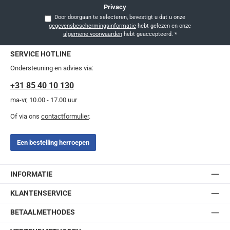
Privacy
Door doorgaan te selecteren, bevestigt u dat u onze
gegevensbeschermingsinformatie
hebt gelezen en onze
algemene voorwaarden
hebt geaccepteerd.
*
SERVICE HOTLINE
Ondersteuning en advies via:
+31 85 40 10 130
ma-vr, 10.00 - 17.00 uur
Of via ons
contactformulier
.
Een bestelling herroepen
INFORMATIE
KLANTENSERVICE
BETAALMETHODES