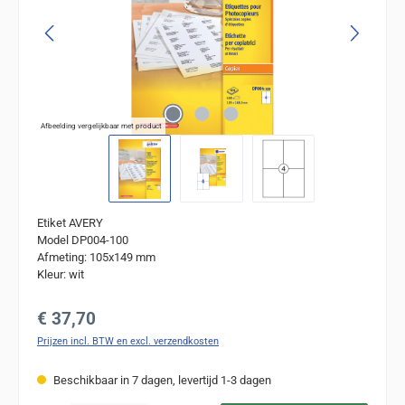
Afbeelding vergelijkbaar met product
Etiket AVERY
Model DP004-100
Afmeting: 105x149 mm
Kleur: wit
Normale prijs:
€ 37,70
Prijzen incl. BTW en excl. verzendkosten
Beschikbaar in 7 dagen, levertijd 1-3 dagen