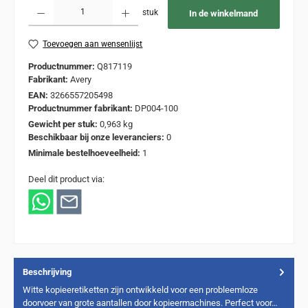
Producthoeveelheid: Voer de gewenste hoeveelheid in of gebruik de knoppen om de
stuk
In de winkelmand
Toevoegen aan wensenlijst
Productnummer:
Q817119
Fabrikant:
Avery
EAN:
3266557205498
Productnummer fabrikant:
DP004-100
Gewicht per stuk:
0,963 kg
Beschikbaar bij onze leveranciers:
0
Minimale bestelhoeveelheid:
1
Deel dit product via:
Beschrijving
Witte kopieeretiketten zijn ontwikkeld voor een probleemloze
doorvoer van grote aantallen door kopieermachines. Perfect voor…