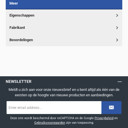
Meer
Eigenschappen
Fabrikant
Beoordelingen
NEWSLETTER
Meldt u zich aan voor onze nieuwsbrief en u bent altijd als één van de
eersten op de hoogte van nieuwe producten en aanbiedingen.
E-
mailadres
*
Deze site wordt beschermd door reCAPTCHA en de Google
Privacybeleid
en
Gebruiksvoorwaarden
zijn van toepassing.