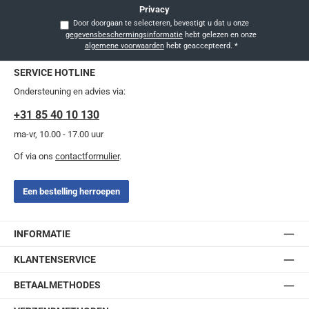
Privacy
Door doorgaan te selecteren, bevestigt u dat u onze
gegevensbeschermingsinformatie
hebt gelezen en onze
algemene voorwaarden
hebt geaccepteerd.
*
SERVICE HOTLINE
Ondersteuning en advies via:
+31 85 40 10 130
ma-vr, 10.00 - 17.00 uur
Of via ons
contactformulier
.
Een bestelling herroepen
INFORMATIE
KLANTENSERVICE
BETAALMETHODES