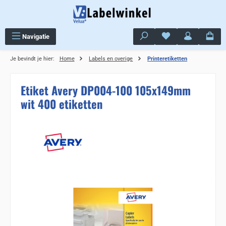
Ga naar de hoofdinhoud
Je hebt 0 items op j
Navigatie
Je bevindt je hier:
Home
Labels en overige
Printeretiketten
Etiket Avery DP004-100 105x149mm
wit 400 etiketten
Sla de afbeeldingengalerij over