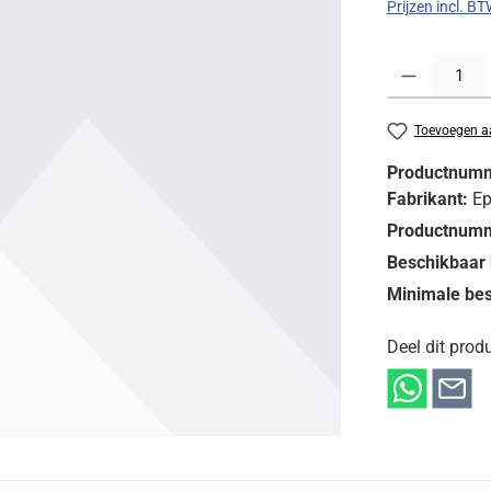
Prijzen incl. B
Producthoeveelh
Toevoegen aa
Productnum
Fabrikant:
E
Productnumm
Beschikbaar 
Minimale bes
Deel dit produ