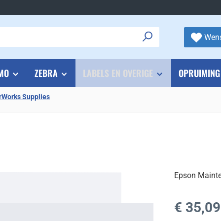
Wens
MO
ZEBRA
LABELS EN OVERIGE
OPRUIMING
rWorks Supplies
Epson Maint
Normale prijs
€ 35,09