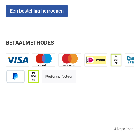
Een bestelling herroepen
BETAALMETHODES
Visa
Maestro
Mastercard
iDEAL | Wero
Op rekenin
Bank
Proforma factuur
PayPal
Op rekening (betaaltermijn 21 dagen)
Alle prijze