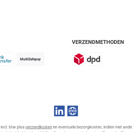
VERZENDMETHODEN
MultiSafepay
g, 30 dagen
 transfer
DPD
LinkedIn
Website
n incl. btw plus
verzendkosten
en eventuele bezorgkosten, indien niet ande