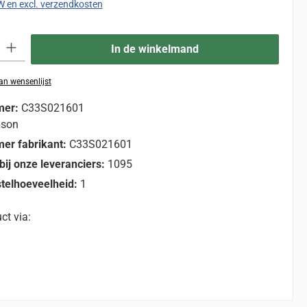
TW en excl. verzendkosten
eid: Voer de gewenste hoeveelheid in of gebruik de knoppen om de hoevee
In de winkelmand
n wensenlijst
mer:
C33S021601
pson
er fabrikant:
C33S021601
bij onze leveranciers:
1095
telhoeveelheid:
1
ct via: