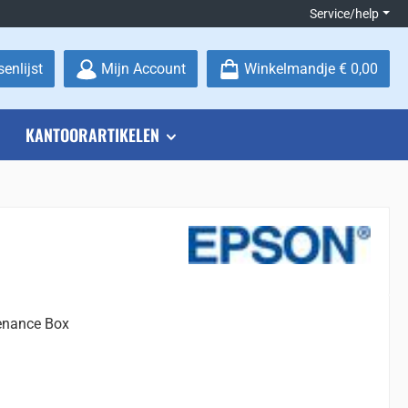
Service/help
Je hebt 0 items op je verlanglijstje
enlijst
Mijn Account
Winkelmandje
€ 0,00
KANTOORARTIKELEN
enance Box
: