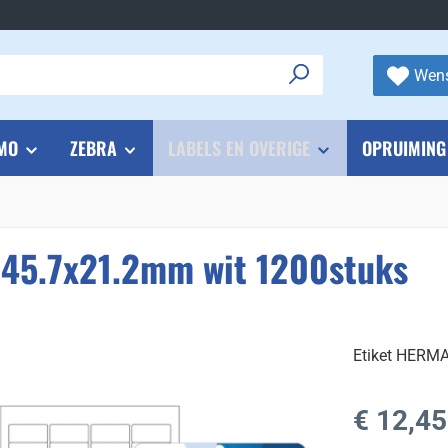
Wens
MO
ZEBRA
LABELS EN OVERIGE
OPRUIMING
 45.7x21.2mm wit 1200stuks
Etiket HERM
Normale prijs
€ 12,45