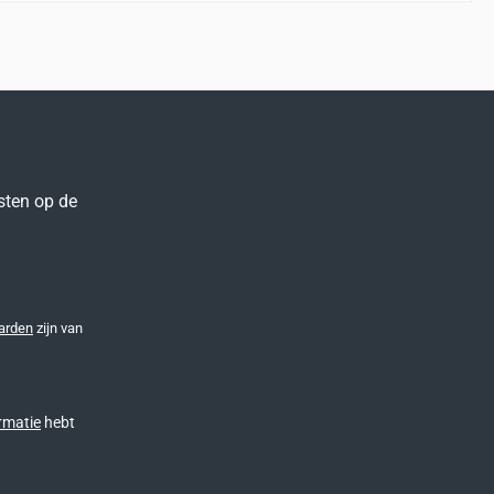
sten op de
arden
zijn van
rmatie
hebt