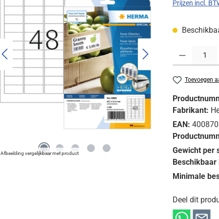
Prijzen incl. B
Beschikbaar
Producthoeveelh
Toevoegen aa
Productnum
Fabrikant:
H
EAN:
400870
Productnumm
Gewicht per 
Afbeelding vergelijkbaar met product
Beschikbaar 
Minimale bes
Deel dit produ