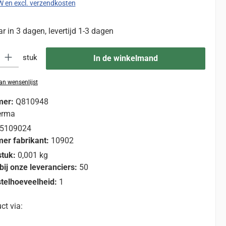
TW en excl. verzendkosten
 in 3 dagen, levertijd 1-3 dagen
eid: Voer de gewenste hoeveelheid in of gebruik de knoppen om de hoevee
stuk
In de winkelmand
n wensenlijst
mer:
Q810948
erma
5109024
er fabrikant:
10902
stuk:
0,001 kg
bij onze leveranciers:
50
telhoeveelheid:
1
ct via: