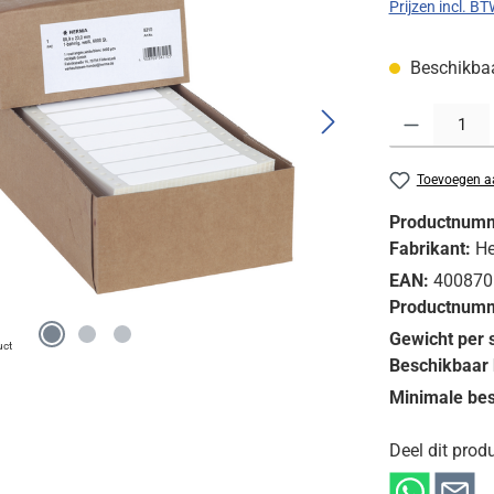
Prijzen incl. B
Beschikbaar
Producthoeveelh
Toevoegen aa
Productnum
Fabrikant:
H
EAN:
400870
Productnumm
Gewicht per 
uct
Beschikbaar 
Minimale bes
Deel dit produ