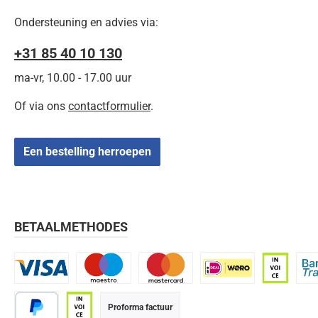
Ondersteuning en advies via:
+31 85 40 10 130
ma-vr, 10.00 - 17.00 uur
Of via ons
contactformulier
.
Een bestelling herroepen
BETAALMETHODES
Visa
Maestro
Mastercard
iDEAL | Wero
Op rekenin
Bank
Proforma factuur