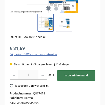
Afbeelding vergelijkbaar met product
Etiket HERMA 4685 special
Normale prijs:
€ 31,69
Prijzen incl. BTW en excl. verzendkosten
Beschikbaar in 3 dagen, levertijd 1-3 dagen
Producthoeveelheid: Voer de gewenste hoeveelheid in of gebruik de knoppen om de
stuk
In de winkelmand
Toevoegen aan wensenlijst
Productnummer:
Q817478
Fabrikant:
Herma
EAN:
4008705046855