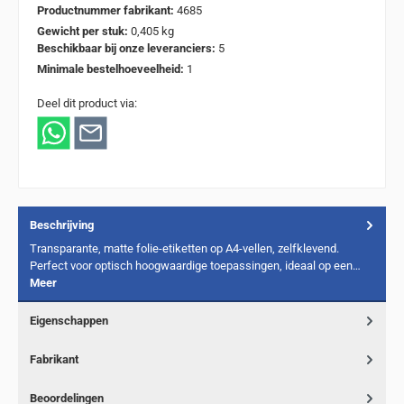
Productnummer fabrikant:
4685
Gewicht per stuk:
0,405 kg
Beschikbaar bij onze leveranciers:
5
Minimale bestelhoeveelheid:
1
Deel dit product via:
Beschrijving
Transparante, matte folie-etiketten op A4-vellen, zelfklevend.
Perfect voor optisch hoogwaardige toepassingen, ideaal op een…
Meer
Eigenschappen
Fabrikant
Beoordelingen