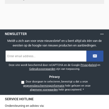
NEWSLETTER
Meldt u zich aan voor onze nieuwsbrief en u bent altijd als één van de
eersten op de hoogte van nieuwe producten en aanbiedingen.
E-
mailadres
*
Deze site wordt beschermd door reCAPTCHA en de Google
Privacybeleid
en
Gebruiksvoorwaarden
zijn van toepassing.
Privacy
Door doorgaan te selecteren, bevestigt u dat u onze
gegevensbeschermingsinformatie
hebt gelezen en onze
algemene voorwaarden
hebt geaccepteerd.
*
SERVICE HOTLINE
Ondersteuning en advies via: