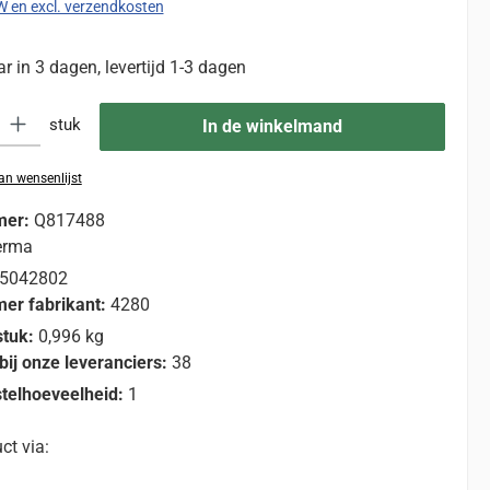
TW en excl. verzendkosten
 in 3 dagen, levertijd 1-3 dagen
eid: Voer de gewenste hoeveelheid in of gebruik de knoppen om de hoevee
stuk
In de winkelmand
n wensenlijst
mer:
Q817488
erma
5042802
er fabrikant:
4280
stuk:
0,996 kg
bij onze leveranciers:
38
telhoeveelheid:
1
ct via: