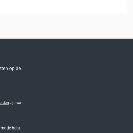
sten op de
arden
zijn van
rmatie
hebt