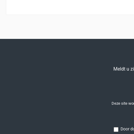
Meldt u z
Deze site w
Door do