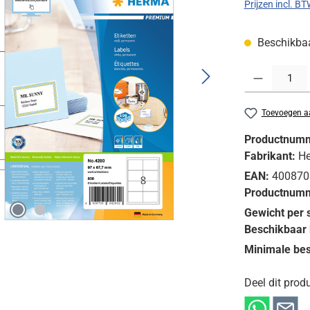
Prijzen incl. B
Beschikbaar
Producthoeveelh
Toevoegen aa
Productnum
Fabrikant:
H
EAN:
400870
Productnumm
Gewicht per 
Beschikbaar 
Minimale bes
Deel dit produ