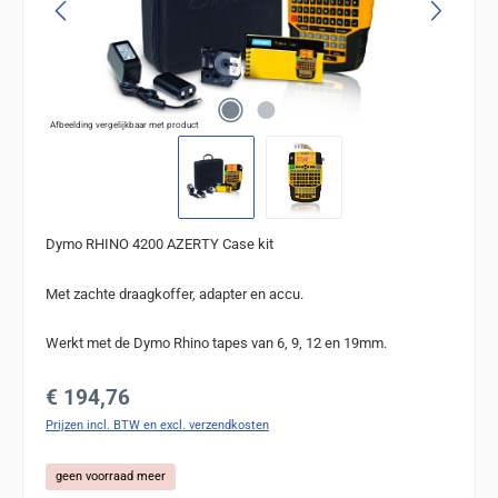
Afbeelding vergelijkbaar met product
Dymo RHINO 4200 AZERTY Case kit
Met zachte draagkoffer, adapter en accu.
Werkt met de Dymo Rhino tapes van 6, 9, 12 en 19mm.
Normale prijs:
€ 194,76
Prijzen incl. BTW en excl. verzendkosten
geen voorraad meer