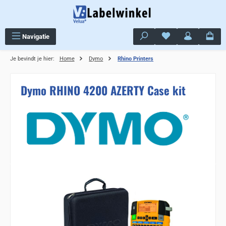
Ga naar de hoofdinhoud
Je hebt 0 items op j
Navigatie
Je bevindt je hier:
Home
Dymo
Rhino Printers
Dymo RHINO 4200 AZERTY Case kit
Sla de afbeeldingengalerij over