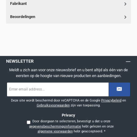
Fabrikant
Beoordelingen
NEWSLETTER
Meldt u zich aan voor onze nieuwsbrief en u bent altijd als één van de
eersten op de hoogte van nieuwe producten en aanbiedingen.
E-
mailadres
*
Deze site wordt beschermd door reCAPTCHA en de Google
Privacybeleid
en
Gebruiksvoorwaarden
zijn van toepassing.
Privacy
Door doorgaan te selecteren, bevestigt u dat u onze
gegevensbeschermingsinformatie
hebt gelezen en onze
algemene voorwaarden
hebt geaccepteerd.
*