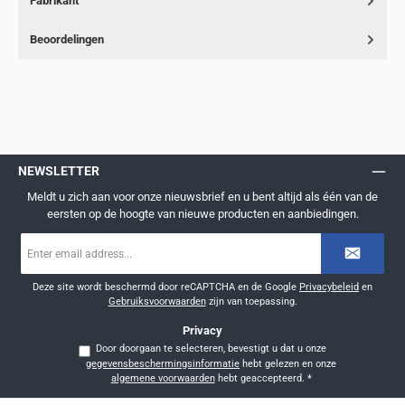
Fabrikant
Beoordelingen
NEWSLETTER
Meldt u zich aan voor onze nieuwsbrief en u bent altijd als één van de
eersten op de hoogte van nieuwe producten en aanbiedingen.
E-
mailadres
*
Deze site wordt beschermd door reCAPTCHA en de Google
Privacybeleid
en
Gebruiksvoorwaarden
zijn van toepassing.
Privacy
Door doorgaan te selecteren, bevestigt u dat u onze
gegevensbeschermingsinformatie
hebt gelezen en onze
algemene voorwaarden
hebt geaccepteerd.
*