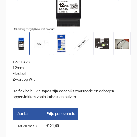
Afbeelding vergelijkbaar met product
TZe-FX231
12mm
Flexibel
Zwart op Wit
De flexibele TZe tapes zijn geschikt voor ronde en gebogen
oppervlakken zoals kabels en buizen.
Aantal
Prijs per eenheid
€ 21,63
Tot en met
3