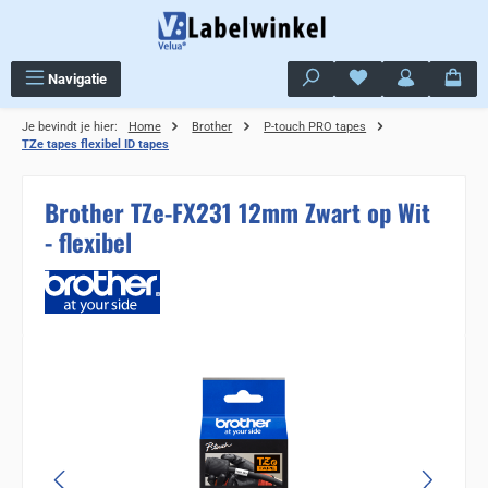
Ga naar de hoofdinhoud
Je hebt 0 items op j
Navigatie
Je bevindt je hier:
Home
Brother
P-touch PRO tapes
TZe tapes flexibel ID tapes
Brother TZe-FX231 12mm Zwart op Wit
- flexibel
Sla de afbeeldingengalerij over