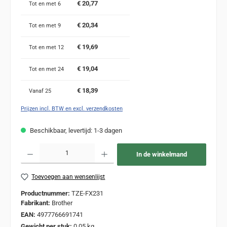
€ 20,77
Tot en met
6
€ 20,34
Tot en met
9
€ 19,69
Tot en met
12
€ 19,04
Tot en met
24
€ 18,39
Vanaf
25
Prijzen incl. BTW en excl. verzendkosten
Beschikbaar, levertijd: 1-3 dagen
Producthoeveelheid: Voer de gewenste hoeveelheid in of gebruik de knoppen om de
In de winkelmand
Toevoegen aan wensenlijst
Productnummer:
TZE-FX231
Fabrikant:
Brother
EAN:
4977766691741
Gewicht per stuk:
0,05 kg