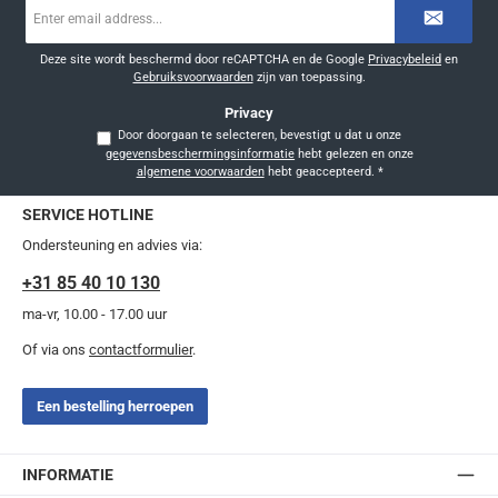
E-
mailadres
*
Deze site wordt beschermd door reCAPTCHA en de Google
Privacybeleid
en
Gebruiksvoorwaarden
zijn van toepassing.
Privacy
Door doorgaan te selecteren, bevestigt u dat u onze
gegevensbeschermingsinformatie
hebt gelezen en onze
algemene voorwaarden
hebt geaccepteerd.
*
SERVICE HOTLINE
Ondersteuning en advies via:
+31 85 40 10 130
ma-vr, 10.00 - 17.00 uur
Of via ons
contactformulier
.
Een bestelling herroepen
INFORMATIE