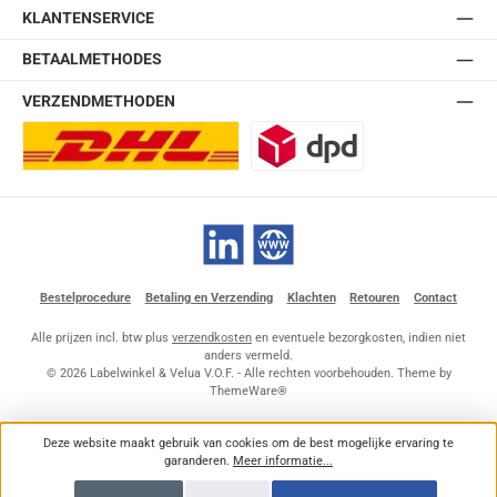
KLANTENSERVICE
BETAALMETHODES
VERZENDMETHODEN
DHL Europlus (2-5 werkdagen)
DPD
LinkedIn
Website
Bestelprocedure
Betaling en Verzending
Klachten
Retouren
Contact
Alle prijzen incl. btw plus
verzendkosten
en eventuele bezorgkosten, indien niet
anders vermeld.
© 2026 Labelwinkel & Velua V.O.F. - Alle rechten voorbehouden. Theme by
ThemeWare®
Deze website maakt gebruik van cookies om de best mogelijke ervaring te
garanderen.
Meer informatie...