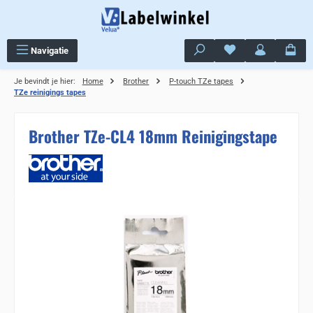
Ga naar de hoofdinhoud
Je hebt 0 items op j
Navigatie
Je bevindt je hier:
Home
Brother
P-touch TZe tapes
TZe reinigings tapes
Brother TZe-CL4 18mm Reinigingstape
Sla de afbeeldingengalerij over