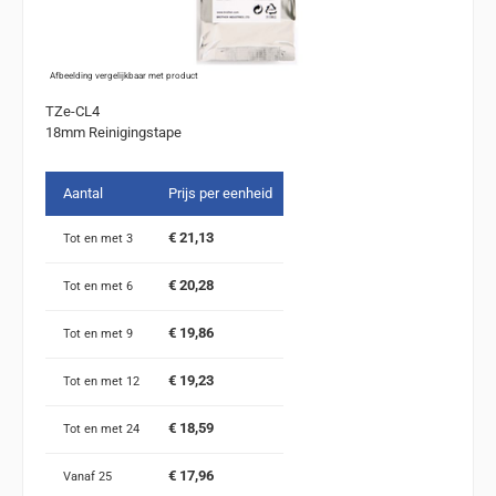
Afbeelding vergelijkbaar met product
TZe-CL4
18mm Reinigingstape
Aantal
Prijs per eenheid
€ 21,13
Tot en met
3
€ 20,28
Tot en met
6
€ 19,86
Tot en met
9
€ 19,23
Tot en met
12
€ 18,59
Tot en met
24
€ 17,96
Vanaf
25