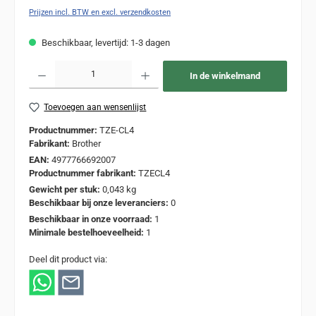
Prijzen incl. BTW en excl. verzendkosten
Beschikbaar, levertijd: 1-3 dagen
Producthoeveelheid: Voer de gewenste hoeveelheid in of gebruik de knoppen om de
In de winkelmand
Toevoegen aan wensenlijst
Productnummer:
TZE-CL4
Fabrikant:
Brother
EAN:
4977766692007
Productnummer fabrikant:
TZECL4
Gewicht per stuk:
0,043 kg
Beschikbaar bij onze leveranciers:
0
Beschikbaar in onze voorraad:
1
Minimale bestelhoeveelheid:
1
Deel dit product via: