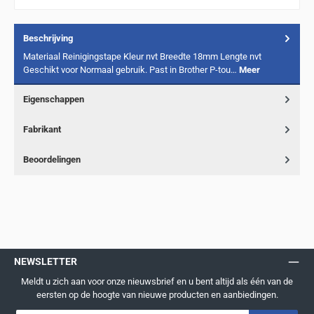
Beschrijving
Materiaal Reinigingstape Kleur nvt Breedte 18mm Lengte nvt
Geschikt voor Normaal gebruik. Past in Brother P-tou…
Meer
Eigenschappen
Fabrikant
Beoordelingen
NEWSLETTER
Meldt u zich aan voor onze nieuwsbrief en u bent altijd als één van de
eersten op de hoogte van nieuwe producten en aanbiedingen.