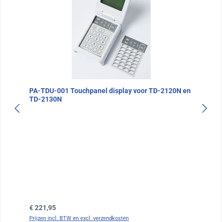
PA-TDU-001 Touchpanel display voor TD-2120N en
TD-2130N
Normale prijs:
€ 221,95
Prijzen incl. BTW en excl. verzendkosten