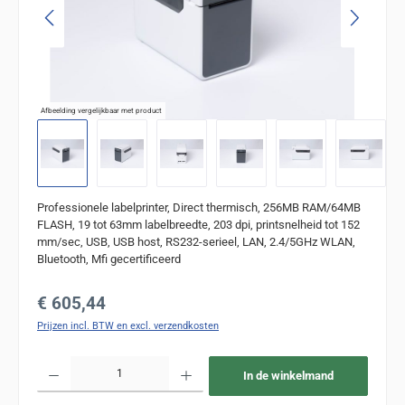
Afbeelding vergelijkbaar met product
Professionele labelprinter, Direct thermisch, 256MB RAM/64MB
FLASH, 19 tot 63mm labelbreedte, 203 dpi, printsnelheid tot 152
mm/sec, USB, USB host, RS232-serieel, LAN, 2.4/5GHz WLAN,
Bluetooth, Mfi gecertificeerd
Normale prijs:
€ 605,44
Prijzen incl. BTW en excl. verzendkosten
Producthoeveelheid: Voer de gewenste hoeveelheid in of gebruik de knoppen om de
In de winkelmand