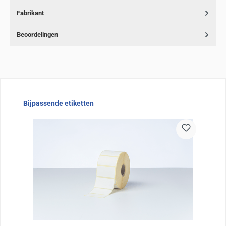
Fabrikant
Beoordelingen
Sla de afbeeldingengalerij over
Bijpassende etiketten