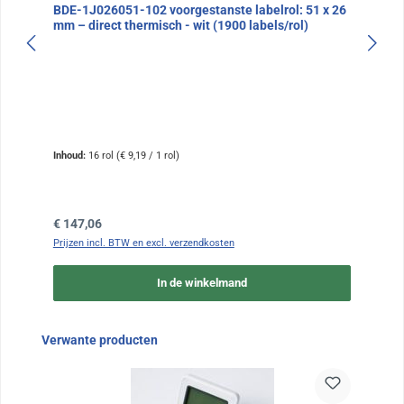
BDE-1J026051-102 voorgestanste labelrol: 51 x 26
mm – direct thermisch - wit (1900 labels/rol)
Inhoud:
16 rol
(€ 9,19 / 1 rol)
Normale prijs:
€ 147,06
Prijzen incl. BTW en excl. verzendkosten
In de winkelmand
Sla de afbeeldingengalerij over
Verwante producten