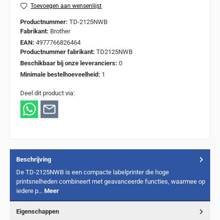
Toevoegen aan wensenlijst
Productnummer:
TD-2125NWB
Fabrikant:
Brother
EAN:
4977766826464
Productnummer fabrikant:
TD2125NWB
Beschikbaar bij onze leveranciers:
0
Minimale bestelhoeveelheid:
1
Deel dit product via:
Beschrijving
De TD-2125NWB is een compacte labelprinter die hoge
printsnelheden combineert met geavanceerde functies, waarmee op
iedere p…
Meer
Eigenschappen