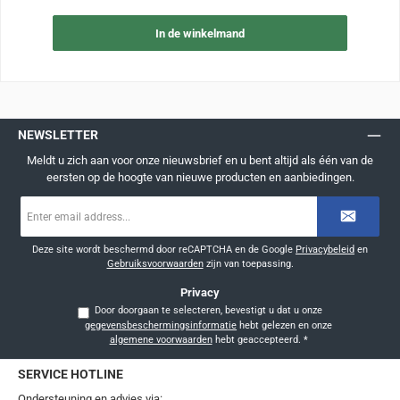
In de winkelmand
NEWSLETTER
Meldt u zich aan voor onze nieuwsbrief en u bent altijd als één van de
eersten op de hoogte van nieuwe producten en aanbiedingen.
E-
mailadres
*
Deze site wordt beschermd door reCAPTCHA en de Google
Privacybeleid
en
Gebruiksvoorwaarden
zijn van toepassing.
Privacy
Door doorgaan te selecteren, bevestigt u dat u onze
gegevensbeschermingsinformatie
hebt gelezen en onze
algemene voorwaarden
hebt geaccepteerd.
*
SERVICE HOTLINE
Ondersteuning en advies via: