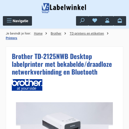
Ga naar de hoofdinhoud
Je hebt 0 items op j
Navigatie
Je bevindt je hier:
Home
Brother
TD printers en etiketten
Printers
Brother TD-2125NWB Desktop
labelprinter met bekabelde/draadloze
netwerkverbinding en Bluetooth
Sla de afbeeldingengalerij over