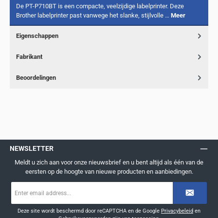
De PT-P710BT is een compacte, veelzijdige labelprinter. Deze
Brother labelprinter past vanwege het slanke, stijlvolle …
Meer
Eigenschappen
Fabrikant
Beoordelingen
NEWSLETTER
Meldt u zich aan voor onze nieuwsbrief en u bent altijd als één van de
eersten op de hoogte van nieuwe producten en aanbiedingen.
E-
mailadres
*
Deze site wordt beschermd door reCAPTCHA en de Google
Privacybeleid
en