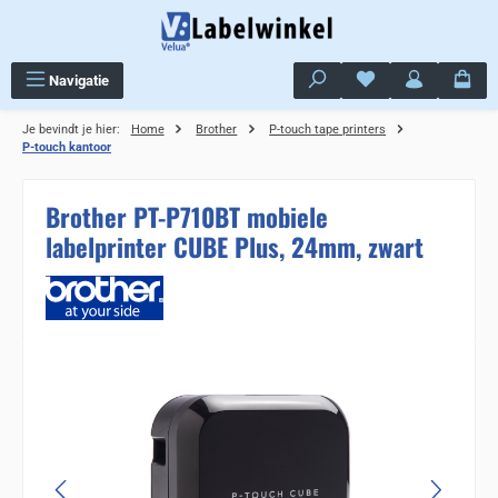
Ga naar de hoofdinhoud
Je hebt 0 items op j
Navigatie
Je bevindt je hier:
Home
Brother
P-touch tape printers
P-touch kantoor
Brother PT-P710BT mobiele
labelprinter CUBE Plus, 24mm, zwart
Sla de afbeeldingengalerij over