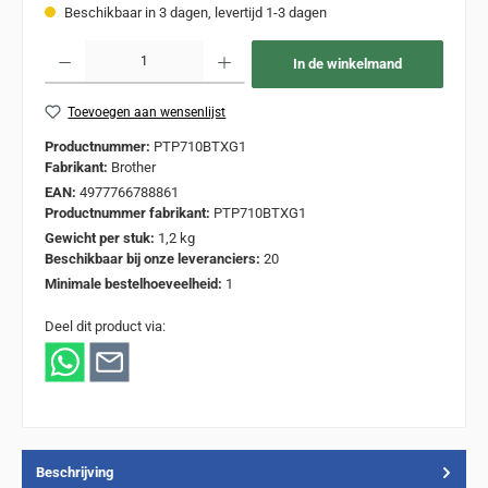
Beschikbaar in 3 dagen, levertijd 1-3 dagen
Producthoeveelheid: Voer de gewenste hoeveelheid in of gebruik de knoppen om de
In de winkelmand
Toevoegen aan wensenlijst
Productnummer:
PTP710BTXG1
Fabrikant:
Brother
EAN:
4977766788861
Productnummer fabrikant:
PTP710BTXG1
Gewicht per stuk:
1,2 kg
Beschikbaar bij onze leveranciers:
20
Minimale bestelhoeveelheid:
1
Deel dit product via:
Beschrijving