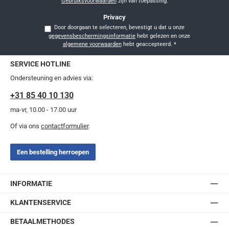
Gebruiksvoorwaarden
zijn van toepassing.
Privacy
Door doorgaan te selecteren, bevestigt u dat u onze
gegevensbeschermingsinformatie
hebt gelezen en onze
algemene voorwaarden
hebt geaccepteerd.
*
SERVICE HOTLINE
Ondersteuning en advies via:
+31 85 40 10 130
ma-vr, 10.00 - 17.00 uur
Of via ons
contactformulier
.
Een bestelling herroepen
INFORMATIE
KLANTENSERVICE
BETAALMETHODES