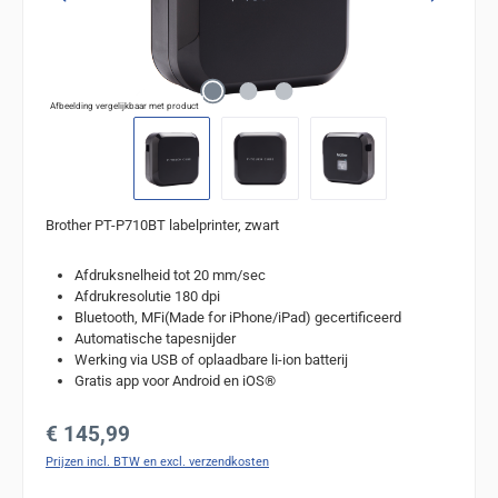
Afbeelding vergelijkbaar met product
Brother PT-P710BT labelprinter, zwart
Afdruksnelheid tot 20 mm/sec
Afdrukresolutie 180 dpi
Bluetooth, MFi(Made for iPhone/iPad) gecertificeerd
Automatische tapesnijder
Werking via USB of oplaadbare li-ion batterij
Gratis app voor Android en iOS®
Normale prijs:
€ 145,99
Prijzen incl. BTW en excl. verzendkosten