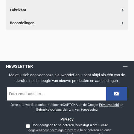
Fabrikant
Beoordelingen
NEWSLETTER
Meldt u zich aan voor onze nieuwsbrief en u bent altijd als één van de
eersten op de hoogte van nieuwe producten en aanbiedingen.
E-
mailadres
*
Deze site wordt beschermd door reCAPTCHA en de Google
Privacybeleid
en
Gebruiksvoorwaarden
zijn van toepassing.
Privacy
Door doorgaan te selecteren, bevestigt u dat u onze
gegevensbeschermingsinformatie
hebt gelezen en onze