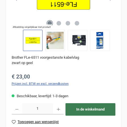
Afbeelding vergelijkbaar met product
Brother FLe-6511 voorgestanste kabelvlag
zwart op geel
Normale prijs:
€ 23,00
Prijzen incl. BTW en excl. verzendkosten
Beschikbaar, levertijd: 1-3 dagen
Producthoeveelheid: Voer de gewenste hoeveelheid in of gebruik de knoppen om de
In de winkelmand
Toevoegen aan wensenlijst