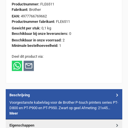
Productnummer:
FLE6511
Fabrikant:
Brother
EAN:
4977766769662
Productnummer fabrikant:
FLE6511
Gewicht per stuk:
0,1 kg
Beschikbaar bij onze leveranciers:
0
Beschikbaar in onze voorraad:
2
Minimale bestelhoeveelheid:
1
Deel dit product via:
Beschrijving
Voorgestanste kabelvlag voor de Brother P-touch printers series PT-
D800 en PT-P900 en PT-P950. Zwart op geel Afmeting: 21x45…
Meer
Eigenschappen