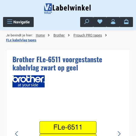
Ga naar de hoofdinhoud
Je hebt 0 items op j
Navigatie
Je bevindt je hier:
Home
Brother
P-touch PRO tapes
FLe kabelvlag tapes
Brother FLe-6511 voorgestanste
kabelvlag zwart op geel
Sla de afbeeldingengalerij over