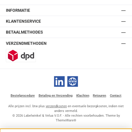
INFORMATIE
KLANTENSERVICE
BETAALMETHODES
VERZENDMETHODEN
DPD
LinkedIn
Website
Bestelprocedure
Betaling en Verzending
Klachten
Retouren
Contact
Alle prijzen incl. btw plus
verzendkosten
en eventuele bezorgkosten, indien niet
anders vermeld.
© 2026 Labelwinkel & Velua V.O.F. - Alle rechten voorbehouden. Theme by
ThemeWare®