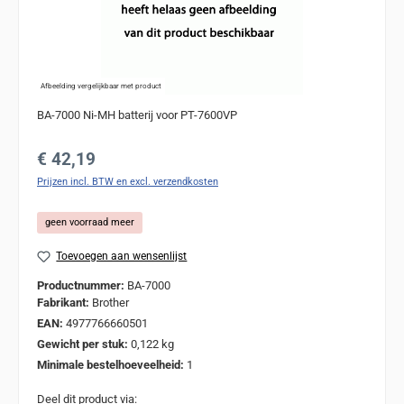
Afbeelding vergelijkbaar met product
BA-7000 Ni-MH batterij voor PT-7600VP
Normale prijs:
€ 42,19
Prijzen incl. BTW en excl. verzendkosten
geen voorraad meer
Toevoegen aan wensenlijst
Productnummer:
BA-7000
Fabrikant:
Brother
EAN:
4977766660501
Gewicht per stuk:
0,122 kg
Minimale bestelhoeveelheid:
1
Deel dit product via: