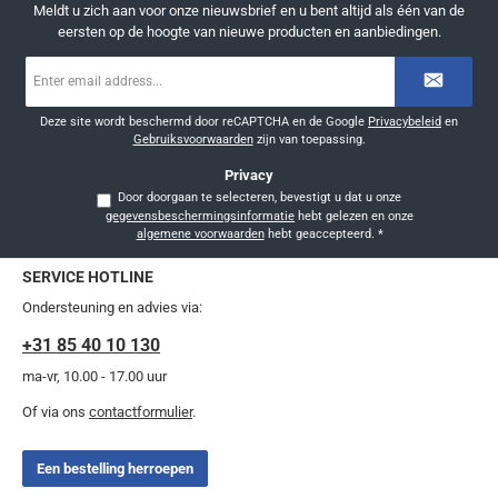
Meldt u zich aan voor onze nieuwsbrief en u bent altijd als één van de
eersten op de hoogte van nieuwe producten en aanbiedingen.
E-
mailadres
*
Deze site wordt beschermd door reCAPTCHA en de Google
Privacybeleid
en
Gebruiksvoorwaarden
zijn van toepassing.
Privacy
Door doorgaan te selecteren, bevestigt u dat u onze
gegevensbeschermingsinformatie
hebt gelezen en onze
algemene voorwaarden
hebt geaccepteerd.
*
SERVICE HOTLINE
Ondersteuning en advies via:
+31 85 40 10 130
ma-vr, 10.00 - 17.00 uur
Of via ons
contactformulier
.
Een bestelling herroepen